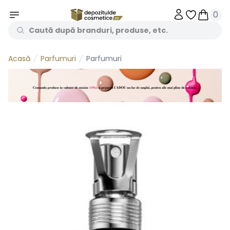
0
Obiecte în 
Obiecte
Parfumuri
Parfumuri
Acasă