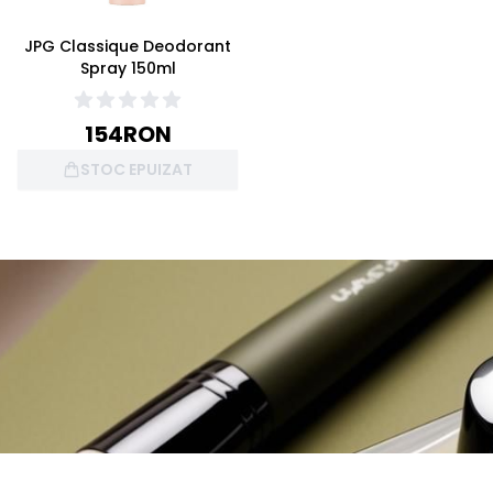
JPG Classique Deodorant
Spray 150ml
154
RON
STOC EPUIZAT