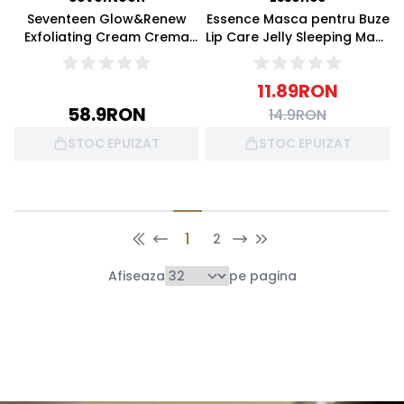
Seventeen Glow&Renew
Essence Masca pentru Buze
Exfoliating Cream Crema
Lip Care Jelly Sleeping Mask
exfolianta fata 75ml
02 Milkshake 8g
11.89
RON
58.9
RON
14.9
RON
STOC EPUIZAT
STOC EPUIZAT
1
2
Afiseaza
pe pagina