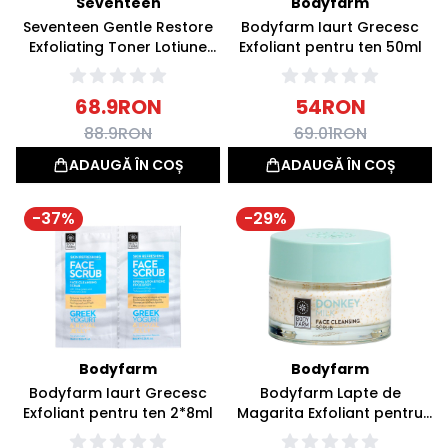
Seventeen
Bodyfarm
Seventeen Gentle Restore
Bodyfarm Iaurt Grecesc
Exfoliating Toner Lotiune
Exfoliant pentru ten 50ml
Tonica Exfolianta 150ml
68.9
RON
54
RON
88.9
RON
69.01
RON
ADAUGĂ ÎN COȘ
ADAUGĂ ÎN COȘ
-
37
%
-
29
%
Bodyfarm
Bodyfarm
Bodyfarm Iaurt Grecesc
Bodyfarm Lapte de
Exfoliant pentru ten 2*8ml
Magarita Exfoliant pentru
ten 50ml