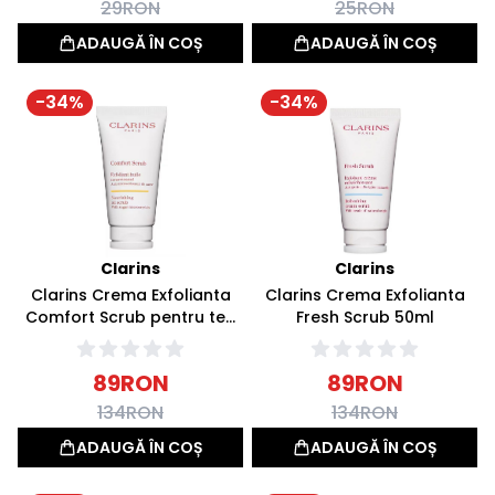
29
RON
25
RON
ADAUGĂ ÎN COȘ
ADAUGĂ ÎN COȘ
-
34
%
-
34
%
Clarins
Clarins
Clarins Crema Exfolianta
Clarins Crema Exfolianta
Comfort Scrub pentru ten
Fresh Scrub 50ml
sensibil 50ml
89
RON
89
RON
134
RON
134
RON
ADAUGĂ ÎN COȘ
ADAUGĂ ÎN COȘ