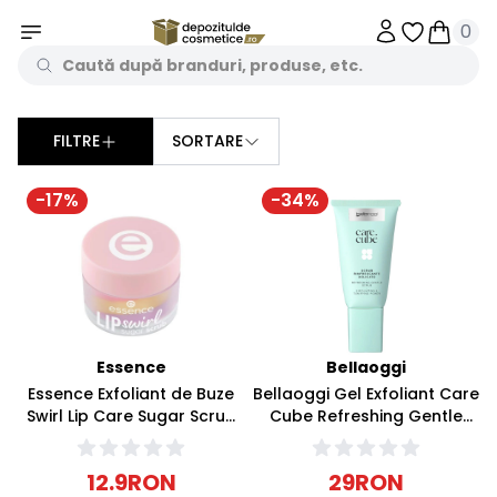
0
Obiecte în 
Obiecte
FILTRE
SORTARE
Sorteaza dupa
-
17
%
-
34
%
Essence
Bellaoggi
Essence Exfoliant de Buze
Bellaoggi Gel Exfoliant Care
Swirl Lip Care Sugar Scrub
Cube Refreshing Gentle
8g
Scrub 75ml
12.9
RON
29
RON