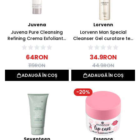
Juvena
Lorvenn
Juvena Pure Cleansing
Lorvenn Man Special
Refining Crema Exfolianta
Cleanser Gel curatare ten
100ml
si barba 200ml
64
RON
34.9
RON
119
RON
44.9
RON
ADAUGĂ ÎN COȘ
ADAUGĂ ÎN COȘ
-
20
%
Seventeen
Essence