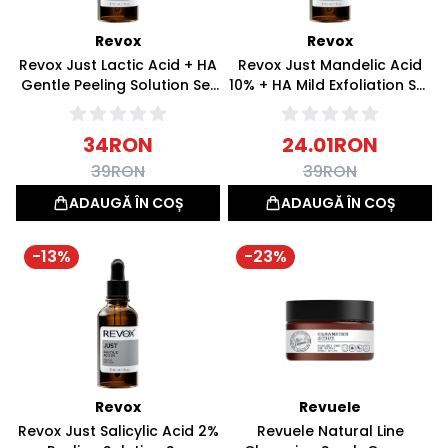
Revox
Revox
Revox Just Lactic Acid + HA
Revox Just Mandelic Acid
Gentle Peeling Solution Ser
10% + HA Mild Exfoliation Ser
exfoliant 30ml
exfoliant 30ml
34
RON
24.01
RON
39
RON
39
RON
ADAUGĂ ÎN COȘ
ADAUGĂ ÎN COȘ
-
13
%
-
23
%
Revox
Revuele
Revox Just Salicylic Acid 2%
Revuele Natural Line