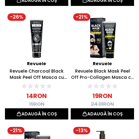
ADAUGĂ ÎN COȘ
ADAUGĂ ÎN COȘ
-
26
%
-
21
%
Revuele
Revuele
Revuele Charcoal Black
Revuele Black Mask Peel
Mask Peel Off Masca cu
Off Pro-Collagen Masca cu
Carbune Activ 80ml
Carbune Activ 80ml
14
RON
19
RON
19
RON
24.01
RON
ADAUGĂ ÎN COȘ
ADAUGĂ ÎN COȘ
-
21
%
-
13
%