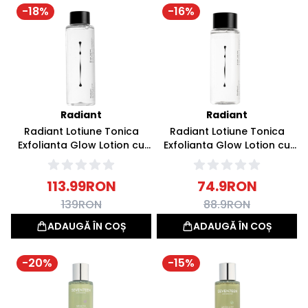
-
18
%
-
16
%
Radiant
Radiant
Radiant Lotiune Tonica
Radiant Lotiune Tonica
Exfolianta Glow Lotion cu
Exfolianta Glow Lotion cu
PHA 200ml
PHA 100ml
113.99
RON
74.9
RON
139
RON
88.9
RON
ADAUGĂ ÎN COȘ
ADAUGĂ ÎN COȘ
-
20
%
-
15
%