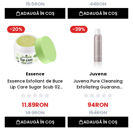
15.5
RON
44
RON
ADAUGĂ ÎN COȘ
ADAUGĂ ÎN COȘ
-
20
%
-
39
%
Essence
Juvena
Essence Exfoliant de Buze
Juvena Pure Cleansing
Lip Care Sugar Scub 02
Exfoliating Guarana
Matcha Latte 9g
Mousse Spuma Curatare cu
BHA 125ml
11.89
RON
94
RON
14.9
RON
154
RON
ADAUGĂ ÎN COȘ
ADAUGĂ ÎN COȘ