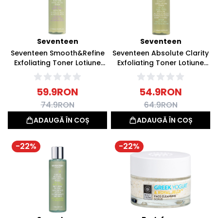
Seventeen
Seventeen
Seventeen Smooth&Refine
Seventeen Absolute Clarity
Exfoliating Toner Lotiune
Exfoliating Toner Lotiune
Tonica Exfolianta 150ml
Tonica Exfolianta 150ml
59.9
RON
54.9
RON
74.9
RON
64.9
RON
ADAUGĂ ÎN COȘ
ADAUGĂ ÎN COȘ
-
22
%
-
22
%