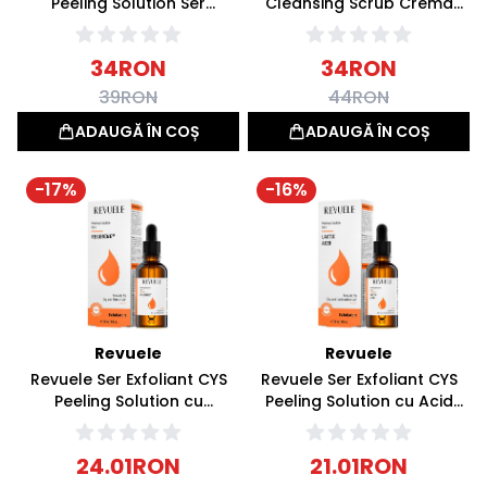
Peeling Solution Ser
Cleansing Scrub Crema
exfoliant 30ml
Exfolianta pentru Ten
Sensibil 100ml
34
RON
34
RON
39
RON
44
RON
ADAUGĂ ÎN COȘ
ADAUGĂ ÎN COȘ
-
17
%
-
16
%
Revuele
Revuele
Revuele Ser Exfoliant CYS
Revuele Ser Exfoliant CYS
Peeling Solution cu
Peeling Solution cu Acid
Regenine pentru Ten
Lactic pentru Ten
Uscat/Matur 30ml
Gras/Combinat 30ml
24.01
RON
21.01
RON