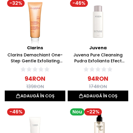
-
32
%
-
46
%
Clarins
Juvena
Clarins Demachiant One-
Juvena Pure Cleansing
Step Gentle Exfoliating
Pudra Exfolianta Efect
Cleanser 125ml
Lifting 90g
94
RON
94
RON
139
RON
174
RON
ADAUGĂ ÎN COȘ
ADAUGĂ ÎN COȘ
-
46
%
Nou
-
22
%