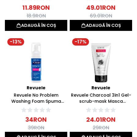
11.89
RON
49.01
RON
18.9
RON
69.01
RON
ADAUGĂ ÎN COȘ
ADAUGĂ ÎN COȘ
-
13
%
-
17
%
Revuele
Revuele
Revuele No Problem
Revuele Charcoal 3in1 Gel-
Washing Foam Spuma
scrub-mask Masca
pentru Curatarea Tenului
Exfolianta cu Carbune Activ
cu acid salicilic 150ml
150ml
34
RON
24.01
RON
39
RON
29
RON