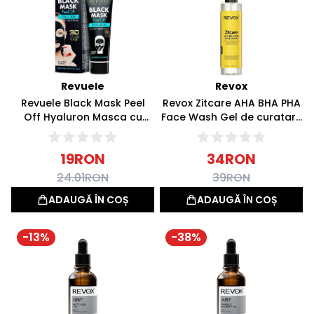
Revuele
Revox
Revuele Black Mask Peel
Revox Zitcare AHA BHA PHA
Off Hyaluron Masca cu
Face Wash Gel de curatare
Carbune Activ 80ml
Ten acneic 250ml
19
RON
34
RON
24.01
RON
39
RON
ADAUGĂ ÎN COȘ
ADAUGĂ ÎN COȘ
-
13
%
-
38
%