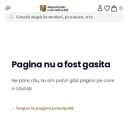
0
Obiecte în 
Obiecte
Pagina nu a fost gasita
Ne pare rău, nu am putut găsi pagina pe care
o căutați.
←
Înapoi la pagina principală