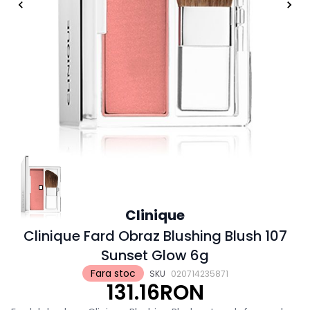
Clinique
Clinique Fard Obraz Blushing Blush 107
Sunset Glow 6g
Fara stoc
SKU
020714235871
131.16RON