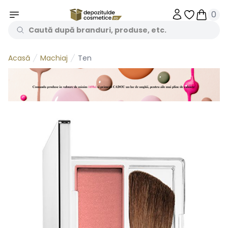
0
Obiecte în 
Obiecte
Machiaj
Ten
Acasă