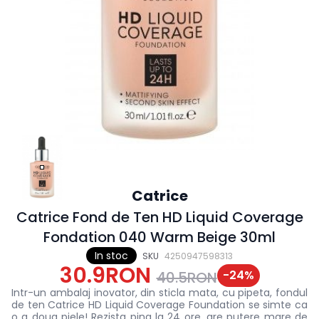
Catrice
Catrice Fond de Ten HD Liquid Coverage
Fondation 040 Warm Beige 30ml
In stoc
SKU
4250947598313
30.9RON
-
24
%
40.5RON
Intr-un ambalaj inovator, din sticla mata, cu pipeta, fondul
de ten Catrice HD Liquid Coverage Foundation se simte ca
o a doua piele! Rezista pina la 24 ore, are putere mare de