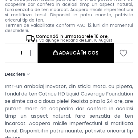
acoperire dar confera in acelasi timp un aspect natural,
fara senzatia de ten incarcat. Acopera micile imperfectiuni
si matifiaza tenul. Disponibil in patru nuante, potrivite
oricarui tip de ten.
Termen de valabilitate conform PAO: 12 luni din momentul
deschiderii.
Comandă in
urmatoarele
16 ore,
și va ajunge începând de
Luni, 10 August
1
ADAUGĂ ÎN COȘ
Descriere
Intr-un ambalaj inovator, din sticla mata, cu pipeta,
fondul de ten Catrice HD Liquid Coverage Foundation
se simte ca o a doua piele! Rezista pina la 24 ore, are
putere mare de acoperire dar confera in acelasi
timp un aspect natural, fara senzatia de ten
incarcat. Acopera micile imperfectiuni si matifiaza
tenul. Disponibil in patru nuante, potrivite oricarui tip