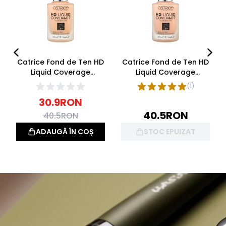
Catrice Fond de Ten HD
Catrice Fond de Ten HD
Liquid Coverage
Liquid Coverage
Fondation 030 Sand
Fondation 020 Rose
(
1
)
Beige 30ml
Beige 30ml
30.9
RON
40.5
RON
40.5
RON
ADAUGĂ ÎN COȘ
STOC EPUIZAT