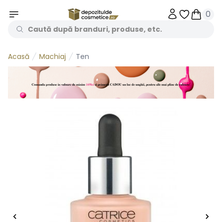
0
Obiecte în 
Obiecte
Machiaj
Ten
Acasă