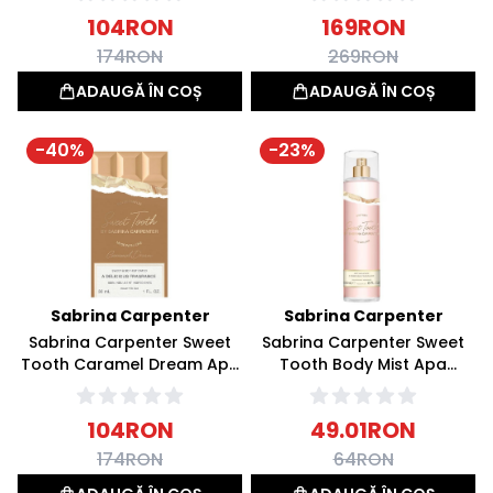
104
RON
169
RON
174
RON
269
RON
ADAUGĂ ÎN COȘ
ADAUGĂ ÎN COȘ
-
40
%
-
23
%
Sabrina Carpenter
Sabrina Carpenter
Sabrina Carpenter Sweet
Sabrina Carpenter Sweet
Tooth Caramel Dream Apa
Tooth Body Mist Apa
de parfum 30ml
parfumata 236ml
104
RON
49.01
RON
174
RON
64
RON