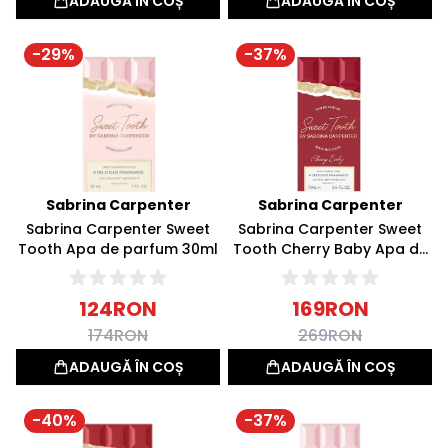
ADAUGĂ ÎN COȘ
ADAUGĂ ÎN COȘ
-
29
%
-
37
%
Sabrina Carpenter
Sabrina Carpenter
Sabrina Carpenter Sweet
Sabrina Carpenter Sweet
Tooth Apa de parfum 30ml
Tooth Cherry Baby Apa de
parfum 75ml
124
RON
169
RON
174
RON
269
RON
ADAUGĂ ÎN COȘ
ADAUGĂ ÎN COȘ
-
40
%
-
37
%