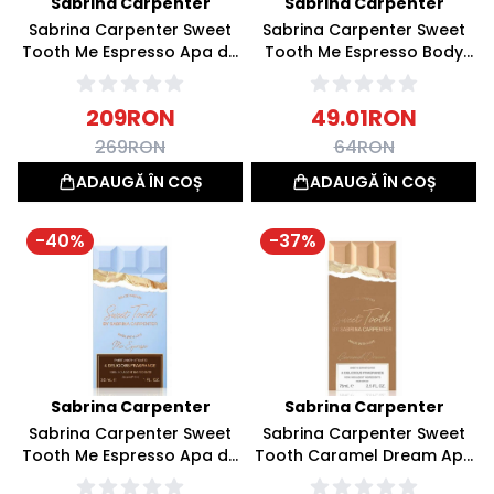
Sabrina Carpenter
Sabrina Carpenter
Sabrina Carpenter Sweet
Sabrina Carpenter Sweet
Tooth Me Espresso Apa de
Tooth Me Espresso Body
parfum 75ml
Mist Apa parfumata 236ml
209
RON
49.01
RON
269
RON
64
RON
ADAUGĂ ÎN COȘ
ADAUGĂ ÎN COȘ
-
40
%
-
37
%
Sabrina Carpenter
Sabrina Carpenter
Sabrina Carpenter Sweet
Sabrina Carpenter Sweet
Tooth Me Espresso Apa de
Tooth Caramel Dream Apa
parfum 30ml
de parfum 75ml