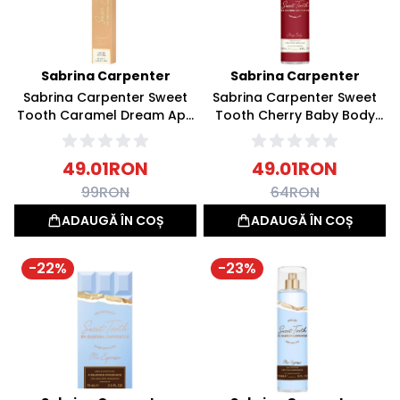
Sabrina Carpenter
Sabrina Carpenter
Sabrina Carpenter Sweet
Sabrina Carpenter Sweet
Tooth Caramel Dream Apa
Tooth Cherry Baby Body
de parfum 10ml
Mist Apa parfumata 236ml
49.01
RON
49.01
RON
99
RON
64
RON
ADAUGĂ ÎN COȘ
ADAUGĂ ÎN COȘ
-
22
%
-
23
%