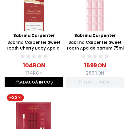
Sabrina Carpenter
Sabrina Carpenter
Sabrina Carpenter Sweet
Sabrina Carpenter Sweet
Tooth Cherry Baby Apa de
Tooth Apa de parfum 75ml
parfum 30ml
104
RON
169
RON
174
RON
269
RON
ADAUGĂ ÎN COȘ
STOC EPUIZAT
-
22
%