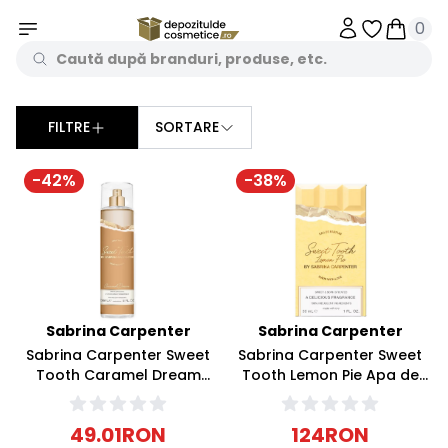
0
Obiecte în 
Obiecte
FILTRE
SORTARE
Sorteaza dupa
-
42
%
-
38
%
Sabrina Carpenter
Sabrina Carpenter
Sabrina Carpenter Sweet
Sabrina Carpenter Sweet
Tooth Caramel Dream
Tooth Lemon Pie Apa de
Body Mist Apa parfumata
parfum 30ml
236ml
49.01
RON
124
RON