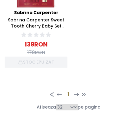
Sabrina Carpenter
Sabrina Carpenter Sweet
Tooth Cherry Baby Set
(Apa de parfum 30ml +
Apa de parfum 10ml +
139
RON
Lotiune de corp 75ml)
179
RON
STOC EPUIZAT
1
Afiseaza
pe pagina