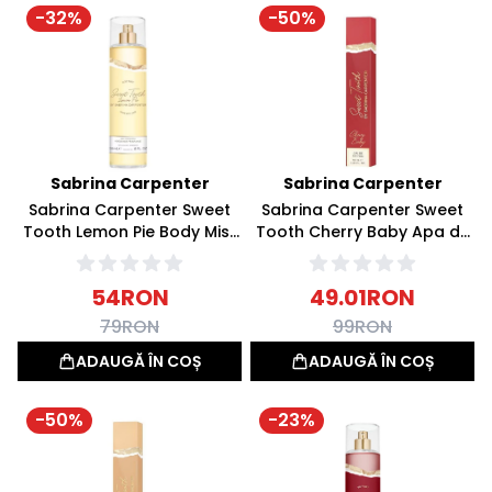
-
32
%
-
50
%
Sabrina Carpenter
Sabrina Carpenter
Sabrina Carpenter Sweet
Sabrina Carpenter Sweet
Tooth Lemon Pie Body Mist
Tooth Cherry Baby Apa de
Apa parfumata 236ml
parfum 10ml
54
RON
49.01
RON
79
RON
99
RON
ADAUGĂ ÎN COȘ
ADAUGĂ ÎN COȘ
-
50
%
-
23
%