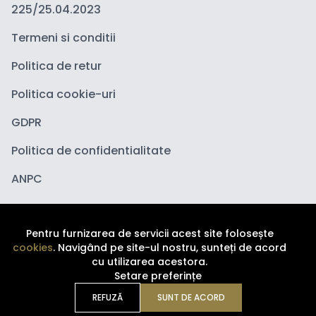
225/25.04.2023
Termeni si conditii
Politica de retur
Politica cookie-uri
GDPR
Politica de confidentialitate
ANPC
Pentru furnizarea de servicii acest site folosește
cookies
. Navigând pe site-ul nostru, sunteți de acord
cu utilizarea acestora.
Setare preferințe
Copyright ©
2026
Depozituldecosmetice.ro. Toate
drepturile sunt rezervate.
REFUZĂ
SUNT DE ACORD