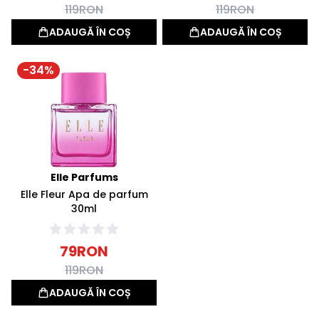
119
RON
119
RON
ADAUGĂ ÎN COȘ
ADAUGĂ ÎN COȘ
-
34
%
Elle Parfums
Elle Fleur Apa de parfum
30ml
79
RON
119
RON
ADAUGĂ ÎN COȘ