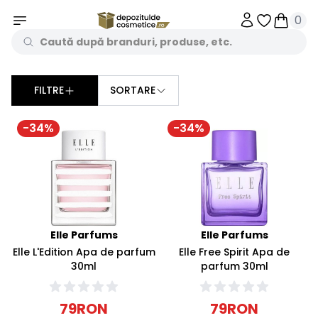
0
Obiecte în 
Obiecte
FILTRE
SORTARE
Sorteaza dupa
-
34
%
-
34
%
Elle Parfums
Elle Parfums
Elle L'Edition Apa de parfum
Elle Free Spirit Apa de
30ml
parfum 30ml
79
RON
79
RON