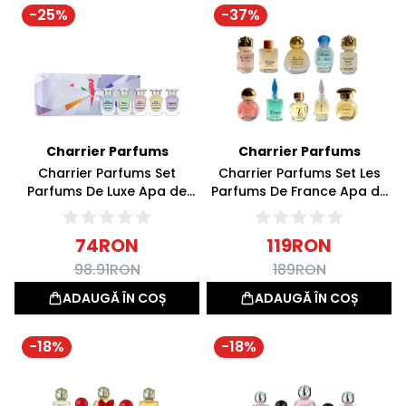
-
25
%
-
37
%
Charrier Parfums
Charrier Parfums
Charrier Parfums Set
Charrier Parfums Set Les
Parfums De Luxe Apa de
Parfums De France Apa de
parfum 60ml
parfum 57.8ml
74
RON
119
RON
98.91
RON
189
RON
ADAUGĂ ÎN COȘ
ADAUGĂ ÎN COȘ
-
18
%
-
18
%