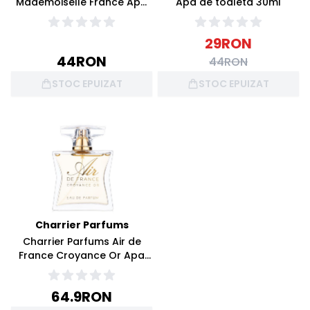
Mademoiselle France Apa
Apa de toaleta 30ml
de parfum 30ml
29
RON
44
RON
44
RON
STOC EPUIZAT
STOC EPUIZAT
Charrier Parfums
Charrier Parfums Air de
France Croyance Or Apa
de parfum 50ml
64.9
RON