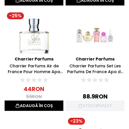
ADAUGĂ ÎN COȘ
ADAUGĂ ÎN COȘ
-
25
%
Charrier Parfums
Charrier Parfums
Charrier Parfums Air de
Charrier Parfums Set Les
France Pour Homme Apa
Parfums De France Apa de
de toaleta 50ml
parfum 41ml
44
RON
88.9
RON
59
RON
ADAUGĂ ÎN COȘ
STOC EPUIZAT
-
23
%