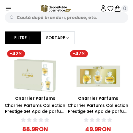
0
Obiecte în 
Obiecte
FILTRE
SORTARE
Sorteaza dupa
-
42
%
-
47
%
Charrier Parfums
Charrier Parfums
Charrier Parfums Collection
Charrier Parfums Collection
Prestige Set Apa de parfum
Prestige Set Apa de parfum
5x10ml
3x10ml
88.9
RON
49.9
RON