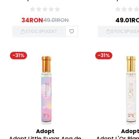
34
RON
49.01
R
49.01
RON
STOC EPUIZAT
STOC EPUIZ
-
31
%
-
31
%
Adopt
Adop
Adopt Little Sugar Apa de
Adopt L'Or Bla