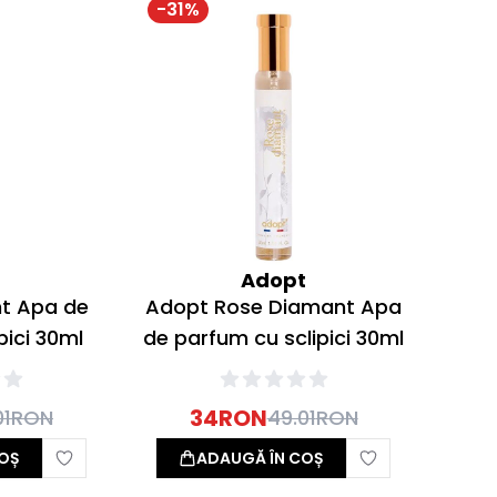
-
31
%
t
Adopt
ht Apa de
Adopt Rose Diamant Apa
pici 30ml
de parfum cu sclipici 30ml
34
RON
01
RON
49.01
RON
OȘ
ADAUGĂ ÎN COȘ