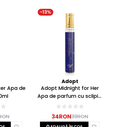
-
13
%
t
Adopt
ter Apa de
Adopt Midnight for Her
0ml
Apa de parfum cu sclipici
30ml
34
RON
RON
39
RON
OȘ
ADAUGĂ ÎN COȘ