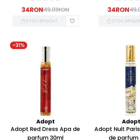
34
RON
34
RON
49.01
RON
49.
STOC EPUIZAT
STOC EPUIZ
-
31
%
Adopt
Adop
Adopt Red Dress Apa de
Adopt Nuit Pari
parfum 30ml
de parfum