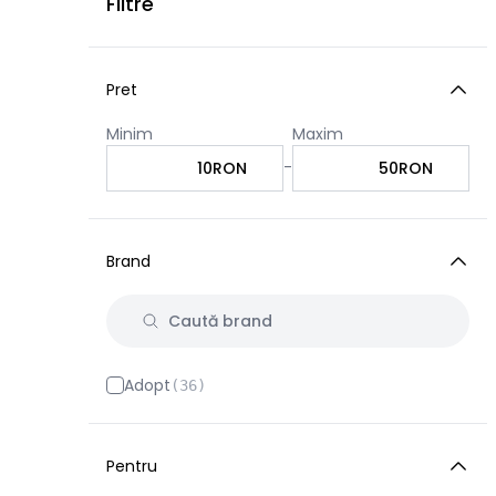
Filtre
Pret
Minim
Maxim
-
RON
RON
Brand
Adopt
(
36
)
Pentru