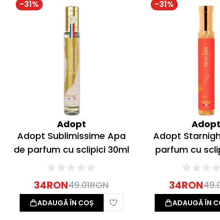
-
31
%
-
31
%
Adopt
Adop
Adopt Sublimissime Apa
Adopt Starnig
de parfum cu sclipici 30ml
parfum cu scli
34
RON
34
RON
49.01
RON
49.
ADAUGĂ ÎN COȘ
ADAUGĂ ÎN C