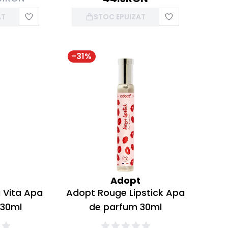
AT
STOC EPUIZAT
-
31
%
t
Adopt
 Vita Apa
Adopt Rouge Lipstick Apa
 30ml
de parfum 30ml