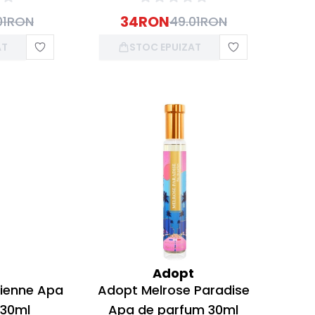
34
RON
01
RON
49.01
RON
AT
STOC EPUIZAT
t
Adopt
sienne Apa
Adopt Melrose Paradise
 30ml
Apa de parfum 30ml