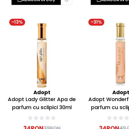
-
13
%
-
31
%
Adopt
Adop
Adopt Lady Glitter Apa de
Adopt Wonderf
parfum cu sclipici 30ml
parfum cu scli
34
RON
34
RON
39
RON
49.