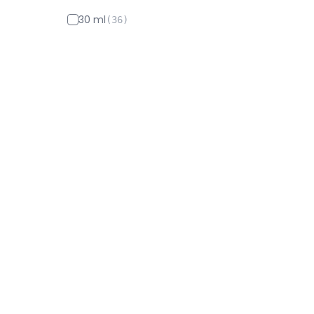
30 ml
(
36
)