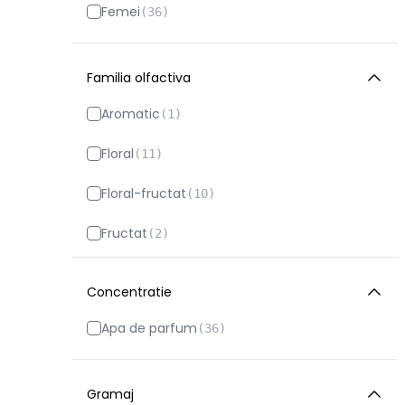
Femei
(
36
)
Familia olfactiva
Aromatic
(
1
)
Floral
(
11
)
Floral-fructat
(
10
)
Fructat
(
2
)
Gurmand
(
8
)
Concentratie
Lemnos
(
2
)
Apa de parfum
(
36
)
Oriental
(
2
)
Gramaj