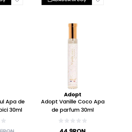
t
Adopt
ul Apa de
Adopt Vanille Coco Apa
pici 30ml
de parfum 30ml
44.9
RON
01
RON