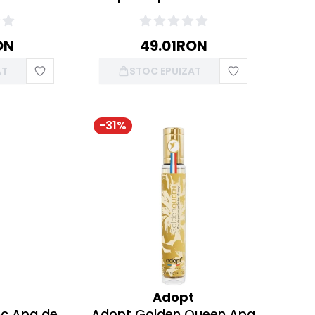
ON
49.01
RON
AT
STOC EPUIZAT
-
31
%
t
Adopt
nc Apa de
Adopt Golden Queen Apa