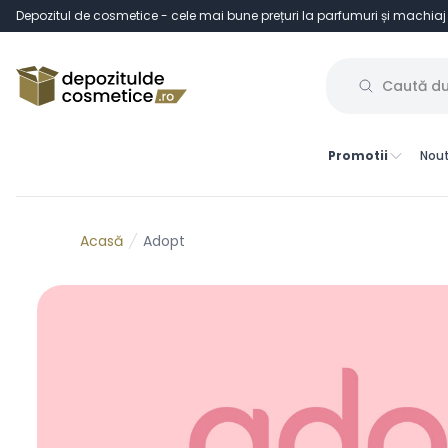
Depozitul de cosmetice - cele mai bune prețuri la parfumuri și machiaj
Promotii
Nout
Adopt
Acasă