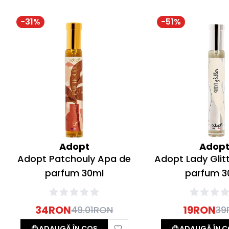
-
31
%
-
51
%
Adopt
Adop
Adopt Patchouly Apa de
Adopt Lady Glit
parfum 30ml
parfum 3
34
RON
19
RON
49.01
RON
39
ADAUGĂ ÎN COȘ
ADAUGĂ ÎN C