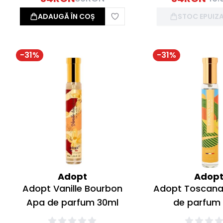
ADAUGĂ ÎN COȘ
STOC EPUIZ
-
31
%
-
31
%
Adopt
Adop
Adopt Vanille Bourbon
Adopt Toscana
Apa de parfum 30ml
de parfum