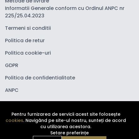
Metode de livrare
Informatii Generale conform cu Ordinul ANPC nr
225/25.04.2023
Termeni si conditii
Politica de retur
Politica cookie-uri
GDPR
Politica de confidentialitate
ANPC
Pentru furnizarea de servicii acest site folosește
cookies
. Navigând pe site-ul nostru, sunteți de acord
cu utilizarea acestora.
Setare preferințe
Copyright ©
2026
Depozituldecosmetice.ro. Toate