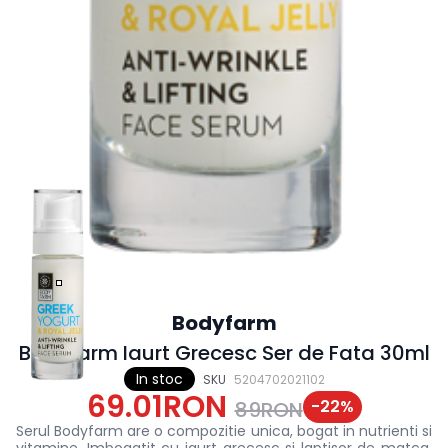
Bodyfarm
Bodyfarm Iaurt Grecesc Ser de Fata 30ml
In stoc
SKU
5204702021102
69.01RON
-
22
%
89RON
Serul Bodyfarm are o compozitie unica, bogat in nutrienti si