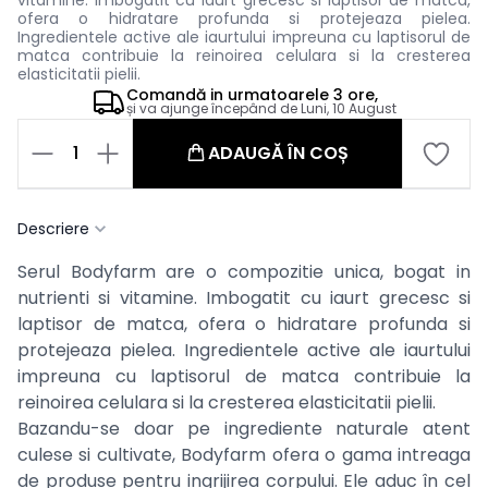
vitamine. Imbogatit cu iaurt grecesc si laptisor de matca,
ofera o hidratare profunda si protejeaza pielea.
Ingredientele active ale iaurtului impreuna cu laptisorul de
matca contribuie la reinoirea celulara si la cresterea
elasticitatii pielii.
Comandă in
urmatoarele
3 ore,
și va ajunge începând de
Luni, 10 August
1
ADAUGĂ ÎN COȘ
Descriere
Serul Bodyfarm are o compozitie unica, bogat in
nutrienti si vitamine. Imbogatit cu iaurt grecesc si
laptisor de matca, ofera o hidratare profunda si
protejeaza pielea. Ingredientele active ale iaurtului
impreuna cu laptisorul de matca contribuie la
reinoirea celulara si la cresterea elasticitatii pielii.
Bazandu-se doar pe ingrediente naturale atent
culese si cultivate, Bodyfarm ofera o gama intreaga
de produse pentru ingrijirea corpului. Ele aduc în cel