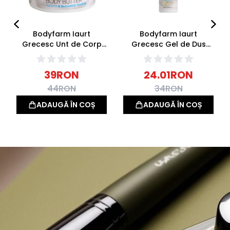
Bodyfarm Iaurt
Bodyfarm Iaurt
Grecesc Unt de Corp
Grecesc Gel de Dus
Body Butter 200ml
250ml
39
RON
24.01
RON
44
RON
34
RON
ADAUGĂ ÎN COȘ
ADAUGĂ ÎN COȘ