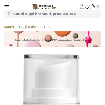
0
Obiecte în 
Obiecte
Ingrijire piele
Ten
Acasă