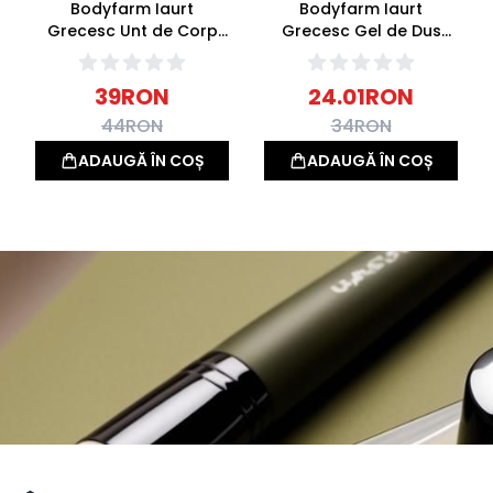
Bodyfarm Iaurt
Bodyfarm Iaurt
Grecesc Unt de Corp
Grecesc Gel de Dus
Body Butter 200ml
250ml
39
RON
24.01
RON
44
RON
34
RON
ADAUGĂ ÎN COȘ
ADAUGĂ ÎN COȘ