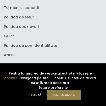
Termeni si conditii
Politica de retur
Politica cookie-uri
GDPR
Politica de confidentialitate
ANPC
Pentru furnizarea de servicii acest site folosește
cookies
. Navigând pe site-ul nostru, sunteți de acord
cu utilizarea acestora.
Setare preferințe
Copyright ©
2026
Depozituldecosmetice.ro. Toate
drepturile sunt rezervate.
REFUZĂ
SUNT DE ACORD