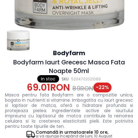
Bodyfarm
Bodyfarm Iaurt Grecesc Masca Fata
Noapte 50ml
In stoc
SKU
5204702021089
69.01RON
-
22
%
89RON
Masca pentru fata Bodyfarm are o compozitie unica,
bogata in nutrienti si vitamine. Imbogatita cu iaurt grecesc
si laptisor de matca, oferă o hidratare profunda si
protejeaza pielea. Ingredientele active ale iaurtului
impreuna cu laptisorul de matca contribuie la reinoirea
celulara si la cresterea elasticitatii pielii. Este potrivita
pentru toate tipurile de ten.
Comandă in
urmatoarele
10 ore,
și va ajunge începând de
Luni, 10 August