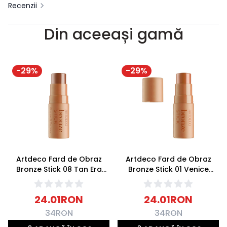
Recenzii
Din aceeași gamă
-
29
%
-
29
%
Artdeco Fard de Obraz
Artdeco Fard de Obraz
Bronze Stick 08 Tan Era
Bronze Stick 01 Venice
4.5g
Beach 4.5g
24.01
RON
24.01
RON
34
RON
34
RON