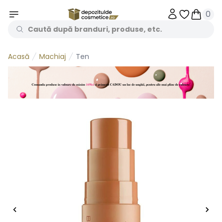
0
Obiecte în 
Obiecte
Machiaj
Ten
Acasă