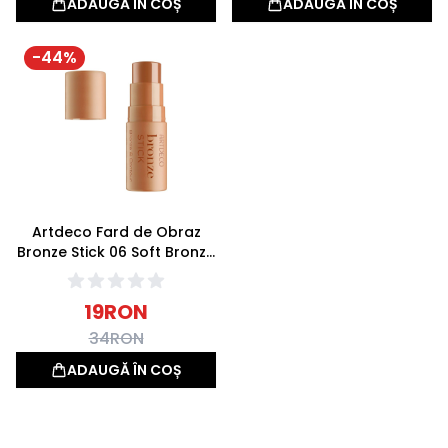
ADAUGĂ ÎN COȘ
ADAUGĂ ÎN COȘ
-
44
%
Artdeco Fard de Obraz
Bronze Stick 06 Soft Bronze
4.5g
19
RON
34
RON
ADAUGĂ ÎN COȘ