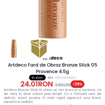
Artdeco
Artdeco Fard de Obraz Bronze Stick 05
Provence 4.5g
In stoc
SKU
4052136281637
24.01RON
-
29
%
34RON
Artdeco Bronze Stick iti ofera un ten bronzat si luminos, ca
de vara, in doar cativa pasi simpli. Cu o formula usor de
aplicat, acest produs iti reda rapid aspectul unui bronz
sanatos si radiant.