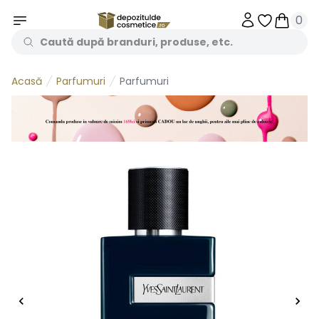
0
Obiecte în 
Obiecte
Parfumuri
Parfumuri
Acasă