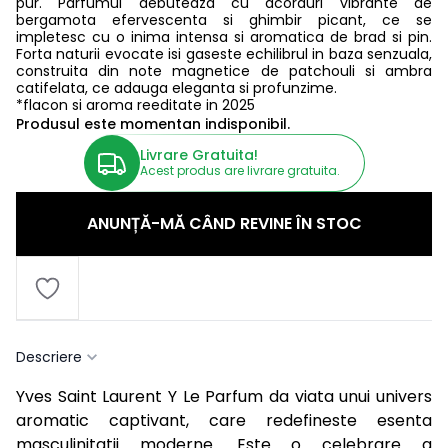
pur. Parfumul debuteaza cu acorduri vibrante de
bergamota efervescenta si ghimbir picant, ce se
impletesc cu o inima intensa si aromatica de brad si pin.
Forta naturii evocate isi gaseste echilibrul in baza senzuala,
construita din note magnetice de patchouli si ambra
catifelata, ce adauga eleganta si profunzime.
*flacon si aroma reeditate in 2025
Produsul este momentan indisponibil.
Livrare Gratuita!
Acest produs are livrare gratuita.
ANUNȚĂ-MĂ CÂND REVINE ÎN STOC
Descriere
Yves Saint Laurent Y Le Parfum da viata unui univers
aromatic captivant, care redefineste esenta
masculinitatii moderne. Este o celebrare a