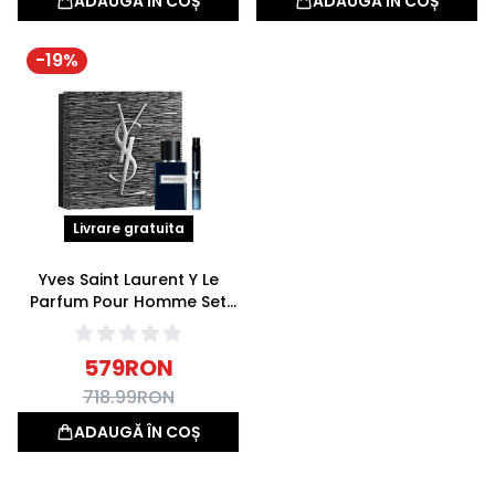
ADAUGĂ ÎN COȘ
ADAUGĂ ÎN COȘ
-
19
%
Livrare gratuita
Yves Saint Laurent Y Le
Parfum Pour Homme Set
(Apa de parfum 60ml +
Apa de parfum 10ml)
579
RON
718.99
RON
ADAUGĂ ÎN COȘ