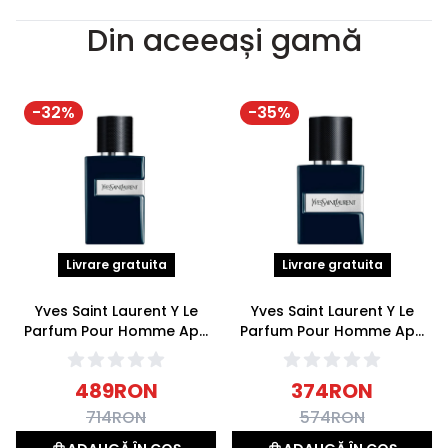
Din aceeași gamă
-
32
%
-
35
%
Livrare gratuita
Livrare gratuita
Yves Saint Laurent Y Le
Yves Saint Laurent Y Le
Parfum Pour Homme Apa
Parfum Pour Homme Apa
de parfum 60ml
de parfum 40ml
489
RON
374
RON
714
RON
574
RON