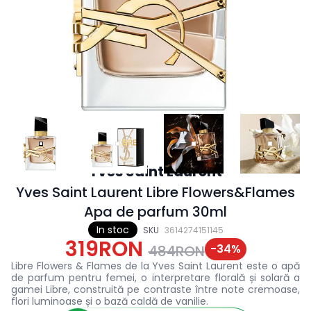
Yves Saint Laurent
Yves Saint Laurent Libre Flowers&Flames
Apa de parfum 30ml
In stoc
SKU
3614274151145
319RON
-
34
%
484RON
Libre Flowers & Flames de la Yves Saint Laurent este o apă
de parfum pentru femei, o interpretare florală și solară a
gamei Libre, construită pe contraste între note cremoase,
flori luminoase și o bază caldă de vanilie.