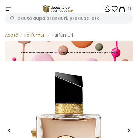
0
Obiecte în 
Obiecte
Parfumuri
Parfumuri
Acasă