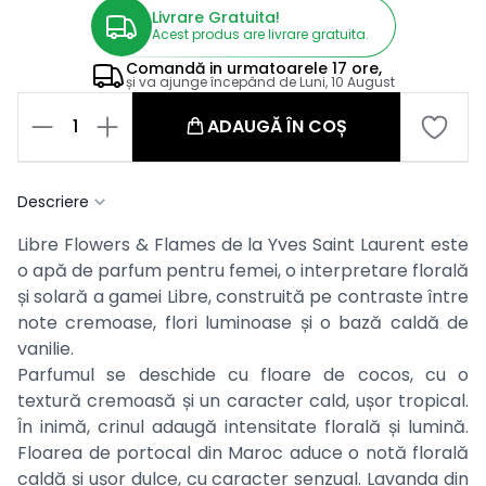
Livrare Gratuita!
Acest produs are livrare gratuita.
Comandă in
urmatoarele
17 ore,
și va ajunge începând de
Luni, 10 August
1
ADAUGĂ ÎN COȘ
Descriere
Libre Flowers & Flames de la Yves Saint Laurent este
o apă de parfum pentru femei, o interpretare florală
și solară a gamei Libre, construită pe contraste între
note cremoase, flori luminoase și o bază caldă de
vanilie.
Parfumul se deschide cu floare de cocos, cu o
textură cremoasă și un caracter cald, ușor tropical.
În inimă, crinul adaugă intensitate florală și lumină.
Floarea de portocal din Maroc aduce o notă florală
caldă și ușor dulce, cu caracter senzual. Lavanda din