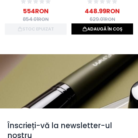
554
RON
448.99
RON
854.01
RON
629.01
RON
STOC EPUIZAT
ADAUGĂ ÎN COȘ
Înscrieți-vă la newsletter-ul
nostru