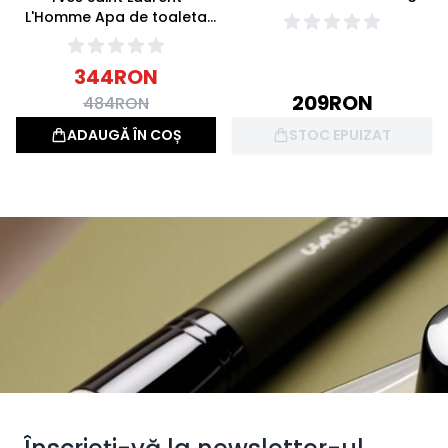
L'Homme Apa de toaleta
60ml
344
RON
209
RON
484
RON
ADAUGĂ ÎN COȘ
STOC EPUIZAT