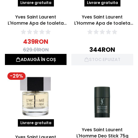
Livrare gratuita
Livrare gratuita
Yves Saint Laurent
Yves Saint Laurent
L'Homme Apa de toaleta
L'Homme Apa de toaleta
100ml
40ml
439
RON
344
RON
629.01
RON
ADAUGĂ ÎN COȘ
STOC EPUIZAT
-
29
%
Livrare gratuita
Yves Saint Laurent
L'Homme Deo Stick 75g
Yves Saint Laurent