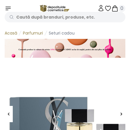
0
Obiecte în 
Obiecte
Parfumuri
Seturi cadou
Acasă