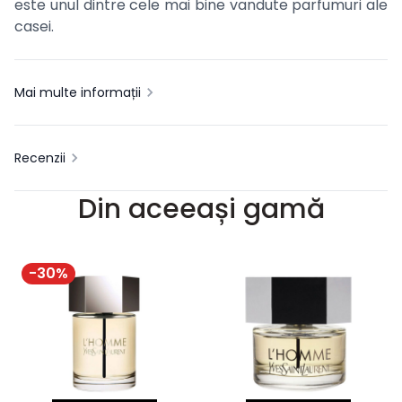
este unul dintre cele mai bine vandute parfumuri ale
casei.
Mai multe informații
Recenzii
Din aceeași gamă
-
30
%