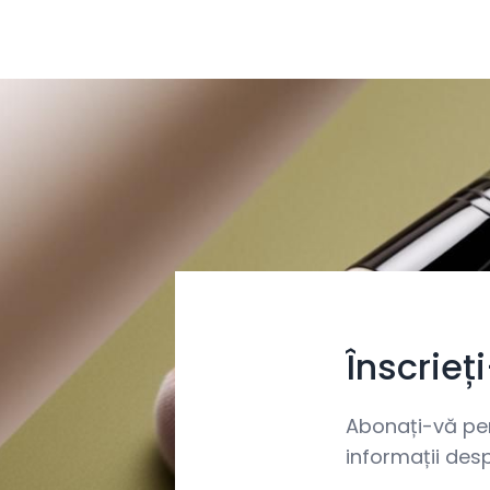
Înscrieț
Abonați-vă pent
informații desp