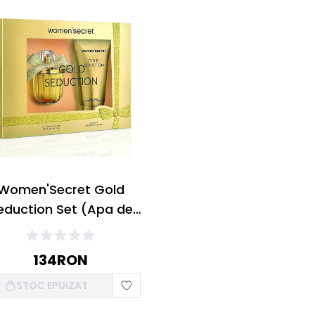
Women'Secret Gold
eduction Set (Apa de
um 100ml + Lotiune Corp
200ml)
134
RON
STOC EPUIZAT