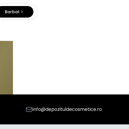
Barbat
info@depozituldecosmetice.ro