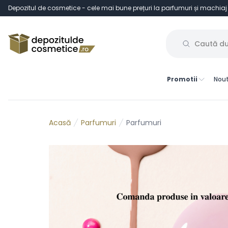
Depozitul de cosmetice - cele mai bune prețuri la parfumuri și machiaj
Promotii
Nout
Parfumuri
Parfumuri
Acasă