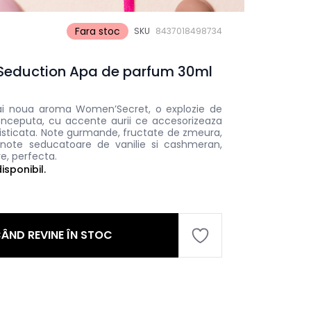
Fara stoc
SKU
8437018498734
Seduction Apa de parfum 30ml
i noua aroma Women’Secret, o explozie de
conceputa, cu accente aurii ce accesorizeaza
isticata. Note gurmande, fructate de zmeura,
c note seducatoare de vanilie si cashmeran,
e, perfecta.
sponibil.
ÂND REVINE ÎN STOC