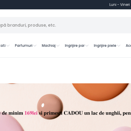
Luni - Vineri
ati
Parfumuri
Machiaj
Ingrijire par
Ingrijire piele
Ac