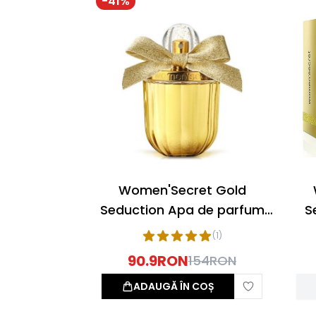
-
41
%
Women'Secret Gold
Seduction Apa de parfum
S
100ml
parf
(
1
)
90.9
RON
154
RON
ADAUGĂ ÎN COȘ