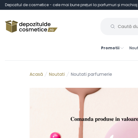
Depozitul de cosmetice - cele mai bune prețuri la parfumuri și machiaj
Promotii
Nout
Noutati
Noutati parfumerie
Acasă