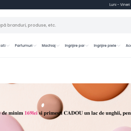
Luni - Vineri
ati
Parfumuri
Machiaj
Ingrijire par
Ingrijire piele
Ac