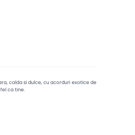
ra, calda si dulce, cu acorduri exotice de
el ca tine.