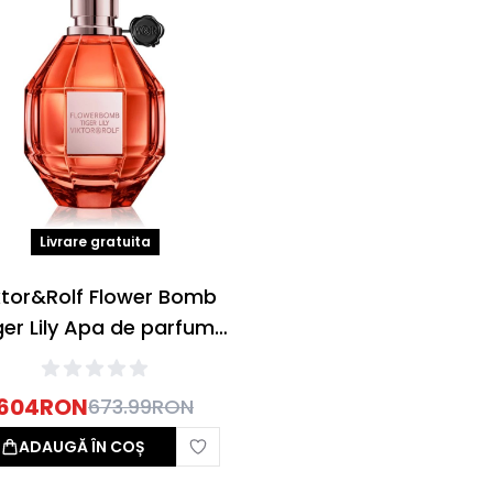
Livrare gratuita
ktor&Rolf Flower Bomb
ger Lily Apa de parfum
100ml
604
RON
673.99
RON
ADAUGĂ ÎN COȘ