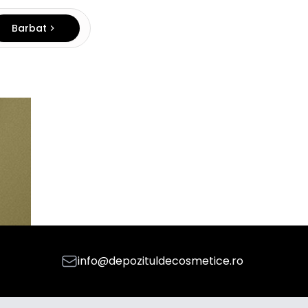
Barbat
info@depozituldecosmetice.ro