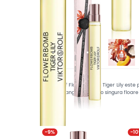
Viktor&Rolf Flower Bomb Tiger Lily este p
cocos si mango, unite cu o singura floare 
-
9
%
-
10