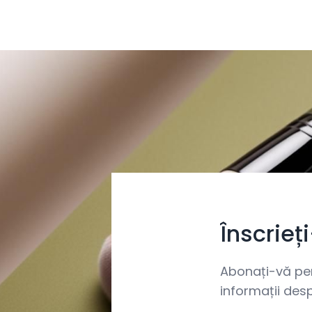
Înscrieț
Abonați-vă pent
informații desp