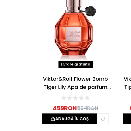
Livrare gratuita
Viktor&Rolf Flower Bomb
Vi
Tiger Lily Apa de parfum
Ti
50ml
459
RON
504
RON
ADAUGĂ ÎN COȘ