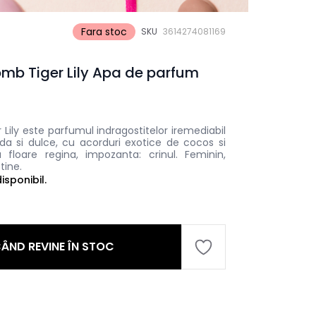
Fara stoc
SKU
3614274081169
omb Tiger Lily Apa de parfum
 Lily este parfumul indragostitelor iremediabil
da si dulce, cu acorduri exotice de cocos si
floare regina, impozanta: crinul. Feminin,
tine.
sponibil.
ÂND REVINE ÎN STOC