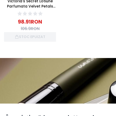
Victoria's Secret Lotiune
Parfumata Velvet Petals
Shimmer 236ml
98.91
RON
106.9
RON
STOC EPUIZAT