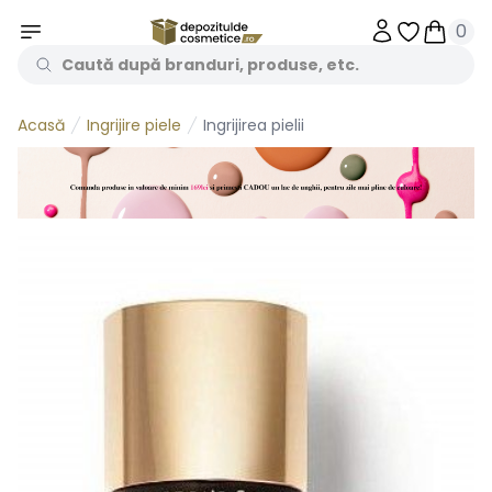
0
Obiecte în 
Obiecte
Ingrijire piele
Ingrijirea pielii
Acasă