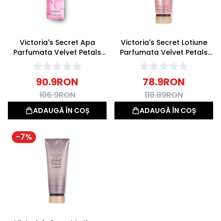
Victoria's Secret Apa
Victoria's Secret Lotiune
Parfumata Velvet Petals
Parfumata Velvet Petals
250ml
236ml
90.9
RON
78.9
RON
106.9
RON
118.89
RON
ADAUGĂ ÎN COȘ
ADAUGĂ ÎN COȘ
-
7
%