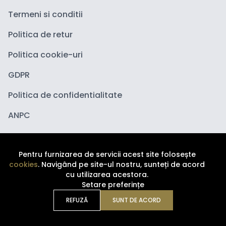
Termeni si conditii
Politica de retur
Politica cookie-uri
GDPR
Politica de confidentialitate
ANPC
Pentru furnizarea de servicii acest site folosește
cookies
. Navigând pe site-ul nostru, sunteți de acord
cu utilizarea acestora.
Setare preferințe
Copyright ©
2026
Depozituldecosmetice.ro. Toate
drepturile sunt rezervate.
REFUZĂ
SUNT DE ACORD