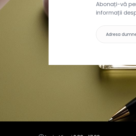
Abonați-vă pent
informații desp