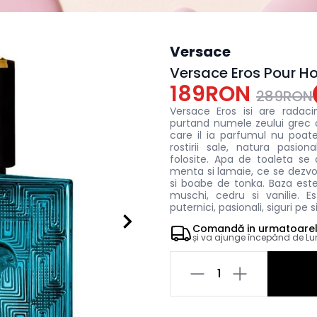
Versace
Versace Eros Pour 
189RON
289RON
Versace Eros isi are radaci
purtand numele zeului grec al
care il ia parfumul nu poa
rostirii sale, natura pasion
folosite. Apa de toaleta se
menta si lamaie, ce se dezvo
si boabe de tonka. Baza est
muschi, cedru si vanilie. 
puternici, pasionali, siguri pe s
Comandă in
urmatoare
și va ajunge începând de
Lu
1