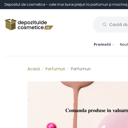
Depozitul de cosmetice - cele mai bune prețuri la parfumuri și machiaj
Promotii
Nout
Parfumuri
Parfumuri
Acasă