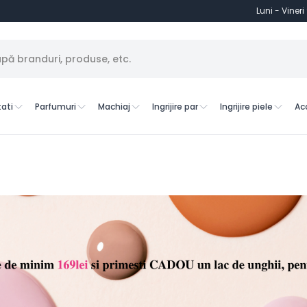
Luni - Vineri
ati
Parfumuri
Machiaj
Ingrijire par
Ingrijire piele
Ac