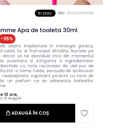
In stoc
SKU
8011003809196
Homme Apa de toaleta 30ml
-
35
%
nile adanc implantate in mitologia greaca,
 iubirii, fiu al frumoasei Afrodita. Numele pe
te decat sa ne dezvaluie inca din momentul
ala, puternica si intriganta a ingredientelor
 deschide cu note racoroase de ulei pur de
lta intr-o inima calda, senzuala de ambroxan
e neasteptata, captivant picante cu note de
Este un parfum ce se adreseaza barbatilor
ine.
le
10 ore,
ni, 10 August
ADAUGĂ ÎN COȘ