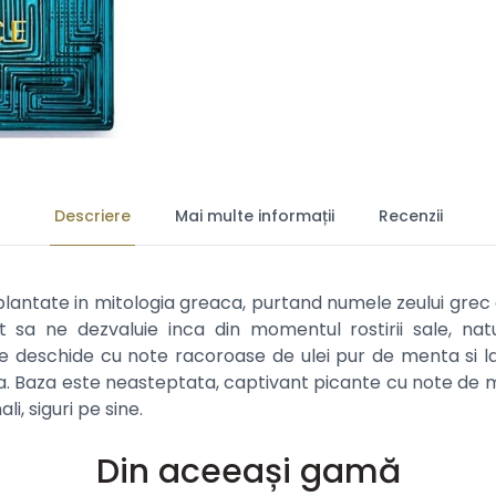
Descriere
Mai multe informații
Recenzii
lantate in mitologia greaca, purtand numele zeului grec al 
sa ne dezvaluie inca din momentul rostirii sale, natu
se deschide cu note racoroase de ulei pur de menta si la
 Baza este neasteptata, captivant picante cu note de mus
i, siguri pe sine.
Din aceeași gamă