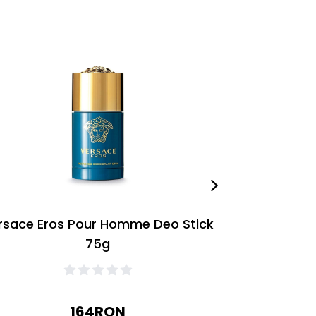
rsace Eros Pour Homme Deo Stick
Versac
75g
Deodorant
164
RON