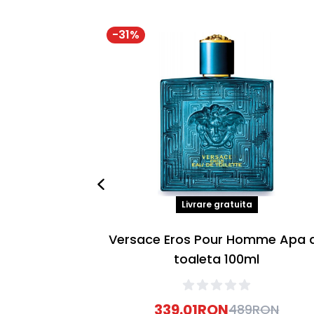
-
31
%
Livrare gratuita
Versace Eros Pour Homme Apa 
toaleta 100ml
339.01
RON
489
RON