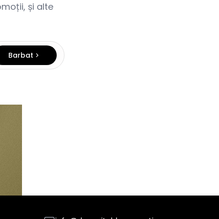
oții, și alte
Barbat