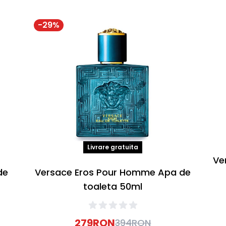
-
29
%
Livrare gratuita
Ve
de
Versace Eros Pour Homme Apa de
toaleta 50ml
279
RON
394
RON