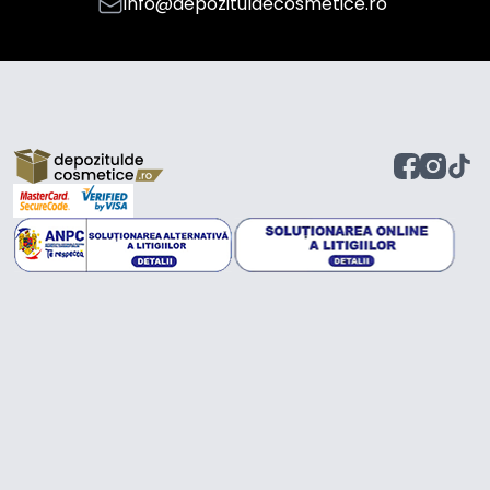
info@depozituldecosmetice.ro