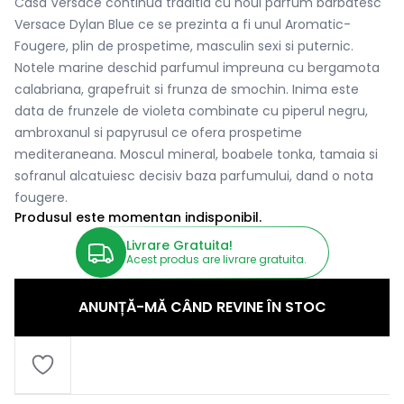
Casa Versace continua traditia cu noul parfum barbatesc
Versace Dylan Blue ce se prezinta a fi unul Aromatic-
Fougere, plin de prospetime, masculin sexi si puternic.
Notele marine deschid parfumul impreuna cu bergamota
calabriana, grapefruit si frunza de smochin. Inima este
data de frunzele de violeta combinate cu piperul negru,
ambroxanul si papyrusul ce ofera prospetime
mediteraneana. Moscul mineral, boabele tonka, tamaia si
sofranul alcatuiesc decisiv baza parfumului, dand o nota
fougere.
Produsul este momentan indisponibil.
Livrare Gratuita!
Acest produs are livrare gratuita.
ANUNȚĂ-MĂ CÂND REVINE ÎN STOC