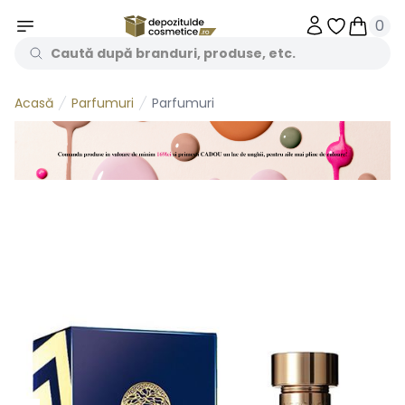
0
Obiecte în 
Obiecte
Parfumuri
Parfumuri
Acasă