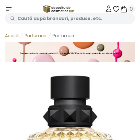
0
Obiecte în 
Obiecte
Parfumuri
Parfumuri
Acasă