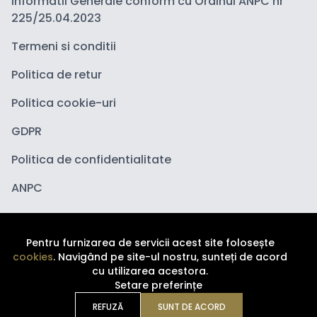
Informatii Generale conform cu Ordinul ANPC nr
225/25.04.2023
Termeni si conditii
Politica de retur
Politica cookie-uri
GDPR
Politica de confidentialitate
ANPC
Pentru furnizarea de servicii acest site folosește
cookies
. Navigând pe site-ul nostru, sunteți de acord
cu utilizarea acestora.
Setare preferințe
Copyright ©
2026
Depozituldecosmetice.ro. Toate
drepturile sunt rezervate.
REFUZĂ
SUNT DE ACORD