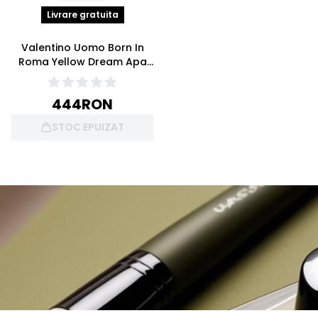
Livrare gratuita
Valentino Uomo Born In
Roma Yellow Dream Apa
de toaleta 50ml
444
RON
STOC EPUIZAT