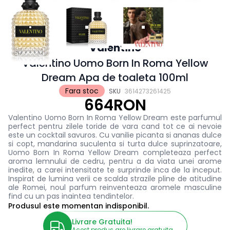
Valentino
Valentino Uomo Born In Roma Yellow
Dream Apa de toaleta 100ml
Fara stoc
SKU
3614273261425
664RON
Valentino Uomo Born In Roma Yellow Dream este parfumul
perfect pentru zilele toride de vara cand tot ce ai nevoie
este un cocktail savuros. Cu vanilie picanta si ananas dulce
si copt, mandarina suculenta si turta dulce suprinzatoare,
Uomo Born In Roma Yellow Dream completeaza perfect
aroma lemnului de cedru, pentru a da viata unei arome
inedite, a carei intensitate te surprinde inca de la inceput.
Inspirat de lumina verii ce scalda strazile pline de atitudine
ale Romei, noul parfum reinventeaza aromele masculine
find cu un pas inaintea tendintelor.
Produsul este momentan indisponibil.
Livrare Gratuita!
Acest produs are livrare gratuita.