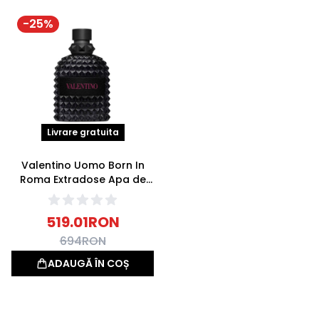
-
25
%
Livrare gratuita
Valentino Uomo Born In
Roma Extradose Apa de
parfum 100ml
519.01
RON
694
RON
ADAUGĂ ÎN COȘ