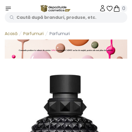
0
Obiecte în 
Obiecte
Parfumuri
Parfumuri
Acasă