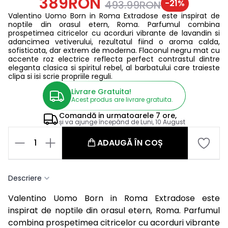
389RON
-
21
%
493.99RON
Valentino Uomo Born in Roma Extradose este inspirat de
noptile din orasul etern, Roma. Parfumul combina
prospetimea citricelor cu acorduri vibrante de lavandin si
adancimea vetiverului, rezultatul fiind o aroma calda,
sofisticata, dar extrem de moderna. Flaconul negru mat cu
accente roz electrice reflecta perfect contrastul dintre
eleganta clasica si spiritul rebel, al barbatului care traieste
clipa si isi scrie propriile reguli.
Livrare Gratuita!
Acest produs are livrare gratuita.
Comandă in
urmatoarele
7 ore,
și va ajunge începând de
Luni, 10 August
1
ADAUGĂ ÎN COȘ
Descriere
Valentino Uomo Born in Roma Extradose este
inspirat de noptile din orasul etern, Roma. Parfumul
combina prospetimea citricelor cu acorduri vibrante