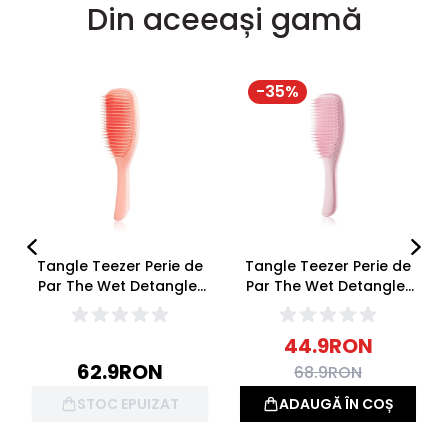
Din aceeași gamă
-
35
%
Tangle Teezer Perie de
Tangle Teezer Perie de
Par The Wet Detangler
Par The Wet Detangler
Peach Glow
Millennial Pink
44.9
RON
62.9
RON
68.9
RON
STOC EPUIZAT
ADAUGĂ ÎN COȘ