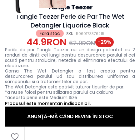
Tangle Teezer
Tangle Teezer Perie de Par The Wet
Detangler Liquorice Black
Fara stoc
SKU
5060173376215
44.9RON
-
29
%
62.9RON
Periile de par Tangle Teezer au un design patentat cu 2
randuri de dinti: cei lungi pentru descurcarea parului si cei
scurti pentru stralucire, netezire si eliminarea efectului de
electrizare.
Gama The Wet Detangler a fost creata pentru
descurcarea parului ud sau distribuirea uniforma a
samponului si a tratamentelor de par.
The Wet Detangler este potrivit tuturor tipurilor de par.
*a nu se folosi pentru stilizarea parului cu caldura
*aceasta perie este Medium Size
Produsul este momentan indisponibil.
ANUNȚĂ-MĂ CÂND REVINE ÎN STOC