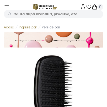
0
Obiecte în 
Obiecte
Ingrijire par
Perii de par
Acasă