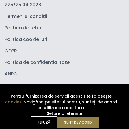
225/25.04.2023
Termeni si conditii
Politica de retur
Politica cookie-uri
GDPR
Politica de confidentialitate
ANPC
Pentru furnizarea de servicii acest site folosește
cookies
. Navigând pe site-ul nostru, sunteți de acord
cu utilizarea acestora.
Setare preferințe
Copyright ©
2026
Depozituldecosmetice.ro. Toate
drepturile sunt rezervate.
REFUZĂ
SUNT DE ACORD