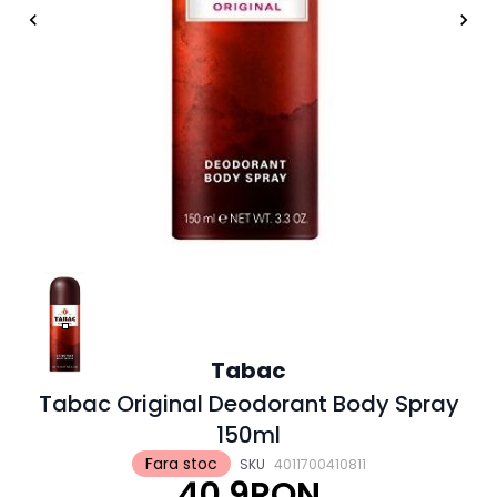
Tabac
Tabac Original Deodorant Body Spray
150ml
Fara stoc
SKU
4011700410811
40.9RON