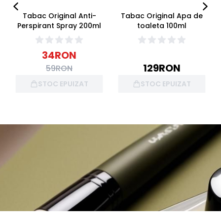
Tabac Original Anti-
Tabac Original Apa de
Perspirant Spray 200ml
toaleta 100ml
34
RON
129
RON
59
RON
STOC EPUIZAT
STOC EPUIZAT