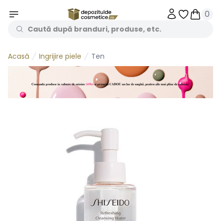
0
Obiecte în 
Obiecte
Ingrijire piele
Ten
Acasă