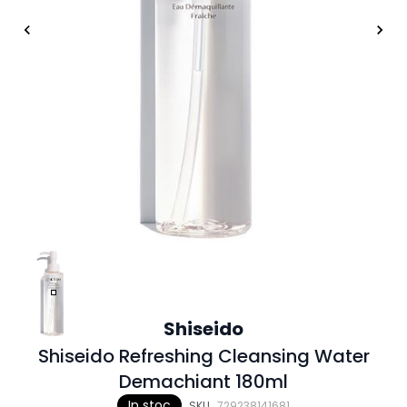
Shiseido
Shiseido Refreshing Cleansing Water
Demachiant 180ml
In stoc
SKU
729238141681