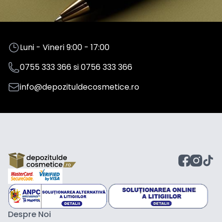
Luni - Vineri 9:00 - 17:00
0755 333 366
si
0756 333 366
info@depozituldecosmetice.ro
Despre Noi