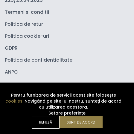
225/25.04.2023
Termeni si conditii
Politica de retur
Politica cookie-uri
GDPR
Politica de confidentialitate
ANPC
Pentru furnizarea de servicii acest site folosește
cookies
. Navigând pe site-ul nostru, sunteți de acord
cu utilizarea acestora.
Setare preferințe
Copyright ©
2026
Depozituldecosmetice.ro. Toate
drepturile sunt rezervate.
REFUZĂ
SUNT DE ACORD