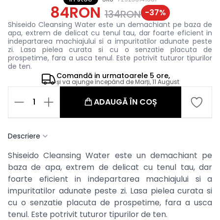
84RON
-
37
%
134RON
Shiseido Cleansing Water este un demachiant pe baza de
apa, extrem de delicat cu tenul tau, dar foarte eficient in
indepartarea machiajului si a impuritatilor adunate peste
zi. Lasa pielea curata si cu o senzatie placuta de
prospetime, fara a usca tenul. Este potrivit tuturor tipurilor
de ten.
Comandă in
urmatoarele
5 ore,
și va ajunge începând de
Marți, 11 August
1
ADAUGĂ ÎN COȘ
Descriere
Shiseido Cleansing Water este un demachiant pe
baza de apa, extrem de delicat cu tenul tau, dar
foarte eficient in indepartarea machiajului si a
impuritatilor adunate peste zi. Lasa pielea curata si
cu o senzatie placuta de prospetime, fara a usca
tenul. Este potrivit tuturor tipurilor de ten.