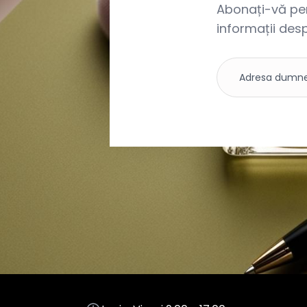
Abonați-vă pent
informații desp