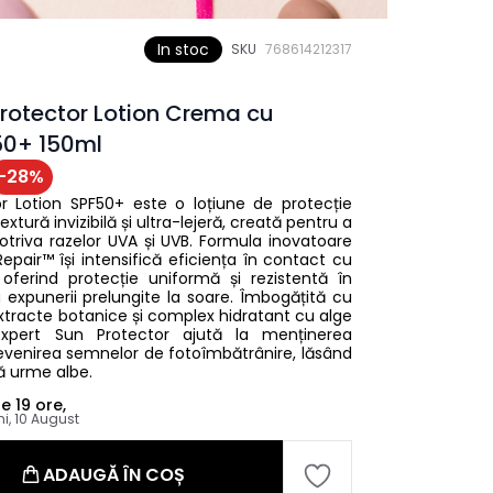
In stoc
SKU
768614212317
Protector Lotion Crema cu
50+ 150ml
-
28
%
or Lotion SPF50+ este o loțiune de protecție
extură invizibilă și ultra-lejeră, creată pentru a
otriva razelor UVA și UVB. Formula inovatoare
pair™ își intensifică eficiența în contact cu
, oferind protecție uniformă și rezistentă în
au expunerii prelungite la soare. Îmbogățită cu
 extracte botanice și complex hidratant cu alge
Expert Sun Protector ajută la menținerea
i prevenirea semnelor de fotoîmbătrânire, lăsând
ră urme albe.
le
19 ore,
ni, 10 August
ADAUGĂ ÎN COȘ