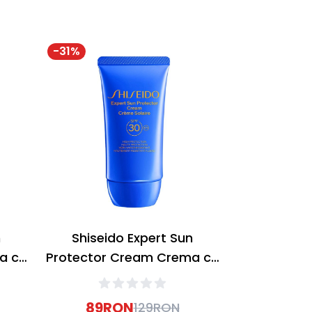
-
31
%
n
Shiseido Expert Sun
a cu
Protector Cream Crema cu
50+
protectie solara SPF30 50ml
89
RON
129
RON