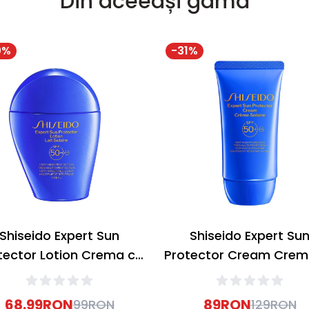
Din aceeași gamă
0
%
-
31
%
Shiseido Expert Sun
Shiseido Expert Su
tector Lotion Crema cu
Protector Cream Crem
otectie solara SPF50+
protectie solara SPF
50ml
50ml
68.99
RON
89
RON
99
RON
129
RON