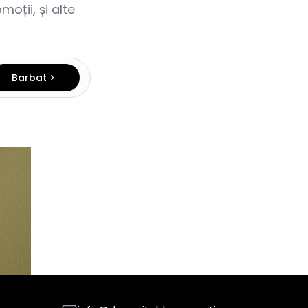
oții, și alte
Barbat