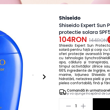
Shiseido
Shiseido Expert Sun 
protectie solara SPF
104RON
144RON
Shiseido Expert Sun Protect
solară pentru față și corp cu t
oferi protecție avansată împ
cu tehnologia SynchroShieldRe
apa, căldura și transpirația
timpul activităților zilnice s
66% ingrediente de îngrijire,
marine, loțiunea Shiseido 
hidratării, netezirea pielii ș
pielea confortabilă, fină și fă
Comandă in
urmatoare
și va ajunge începând de
Lu
1