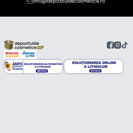
info@depozituldecosmetice.ro