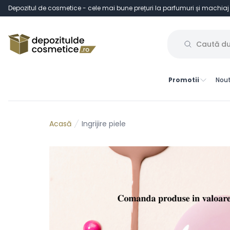
Depozitul de cosmetice - cele mai bune prețuri la parfumuri și machiaj
Promotii
Nout
Ingrijire piele
Acasă