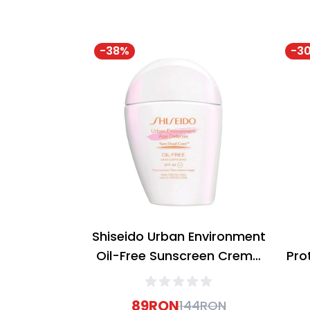
-
38
%
-
3
Shiseido Urban Environment
Oil-Free Sunscreen Crema
Pro
cu protectie solara SPF30
pr
30ml
89
RON
144
RON