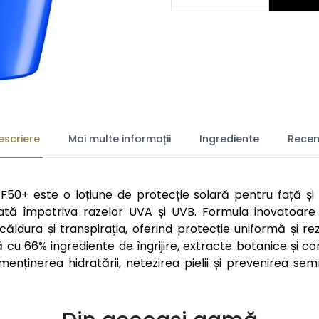
escriere
Mai multe informații
Ingrediente
Recenz
50+ este o loțiune de protecție solară pentru față și co
ată împotriva razelor UVA și UVB. Formula inovatoare 
căldura și transpirația, oferind protecție uniformă și rezi
ă cu 66% ingrediente de îngrijire, extracte botanice și c
menținerea hidratării, netezirea pielii și prevenirea se