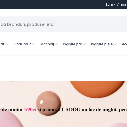
Luni - Vineri
ati
Parfumuri
Machiaj
Ingrijire par
Ingrijire piele
Ac