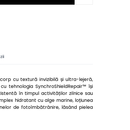
ii
rp cu textură invizibilă și ultra-lejeră,
cu tehnologia SynchroShieldRepair™ își
stentă în timpul activităților zilnice sau
omplex hidratant cu alge marine, loțiunea
mnelor de fotoîmbătrânire, lăsând pielea