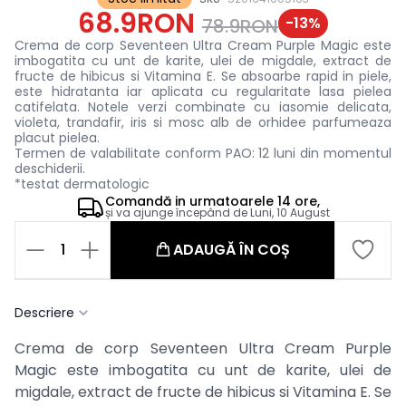
68.9RON
-
13
%
78.9RON
Crema de corp Seventeen Ultra Cream Purple Magic este
imbogatita cu unt de karite, ulei de migdale, extract de
fructe de hibicus si Vitamina E. Se absoarbe rapid in piele,
este hidratanta iar aplicata cu regularitate lasa pielea
catifelata. Notele verzi combinate cu iasomie delicata,
violeta, trandafir, iris si mosc alb de orhidee parfumeaza
placut pielea.
Termen de valabilitate conform PAO: 12 luni din momentul
deschiderii.
*testat dermatologic
Comandă in
urmatoarele
14 ore,
și va ajunge începând de
Luni, 10 August
1
ADAUGĂ ÎN COȘ
Descriere
Crema de corp Seventeen Ultra Cream Purple
Magic este imbogatita cu unt de karite, ulei de
migdale, extract de fructe de hibicus si Vitamina E. Se