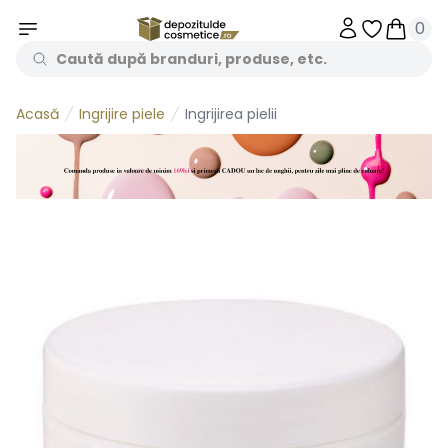
0
Obiecte în 
Obiecte
Ingrijire piele
Ingrijirea pielii
Acasă