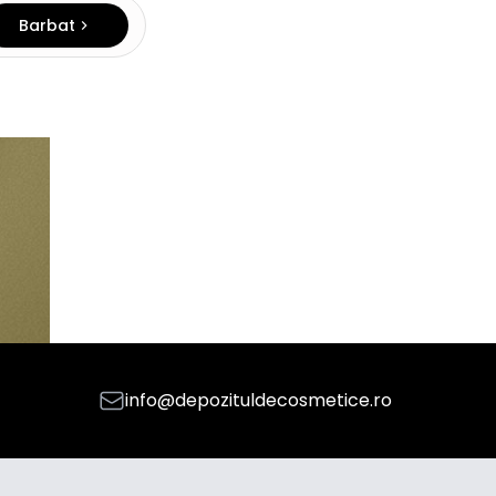
Barbat
info@depozituldecosmetice.ro