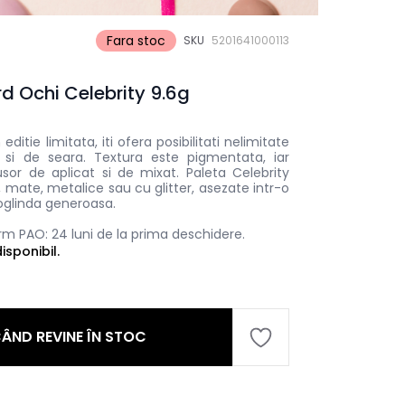
Fara stoc
SKU
5201641000113
d Ochi Celebrity 9.6g
ditie limitata, iti ofera posibilitati nelimitate
 si de seara. Textura este pigmentata, iar
sor de aplicat si de mixat. Paleta Celebrity
, mate, metalice sau cu glitter, asezate intr-o
oglinda generoasa.
m PAO: 24 luni de la prima deschidere.
sponibil.
ÂND REVINE ÎN STOC