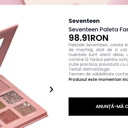
Seventeen
Seventeen Paleta Far
98.91RON
Paletele Seventeen, create in e
de machiaj, atat de zi cat
nuantele sunt atent alese, u
contine 12 farduri pentru ochi
cutie practica, prevazuta cu 
Testat dermatologic
Termen de valabilitate confor
Produsul este momentan indi
ANUNȚĂ-MĂ C