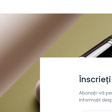
Înscrieț
Abonați-vă pent
informații desp