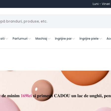
Luni - Vineri
ati
Parfumuri
Machiaj
Ingrijire par
Ingrijire piele
Ac