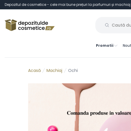
Depozitul de cosmetice - cele mai bune prețuri la parfumuri și machiaj
Promotii
Nout
Machiaj
Ochi
Acasă