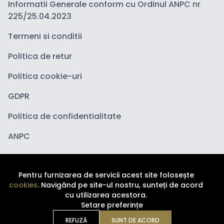
Informatii Generale conform cu Ordinul ANPC nr
225/25.04.2023
Termeni si conditii
Politica de retur
Politica cookie-uri
GDPR
Politica de confidentialitate
ANPC
Pentru furnizarea de servicii acest site folosește
cookies
. Navigând pe site-ul nostru, sunteți de acord
cu utilizarea acestora.
Setare preferințe
Copyright ©
2026
Depozituldecosmetice.ro. Toate
drepturile sunt rezervate.
REFUZĂ
SUNT DE ACORD