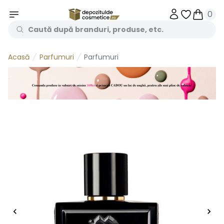
0
Obiecte în 
Obiecte
Parfumuri
Parfumuri
Acasă