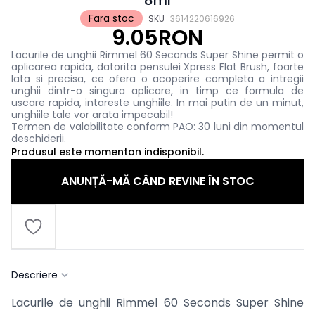
8ml
Fara stoc
SKU
3614220616926
9.05RON
Lacurile de unghii Rimmel 60 Seconds Super Shine permit o
aplicarea rapida, datorita pensulei Xpress Flat Brush, foarte
lata si precisa, ce ofera o acoperire completa a intregii
unghii dintr-o singura aplicare, in timp ce formula de
uscare rapida, intareste unghiile. In mai putin de un minut,
unghiile tale vor arata impecabil!
Termen de valabilitate conform PAO: 30 luni din momentul
deschiderii.
Produsul este momentan indisponibil.
ANUNȚĂ-MĂ CÂND REVINE ÎN STOC
Descriere
Lacurile de unghii Rimmel 60 Seconds Super Shine