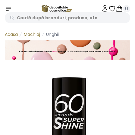
0
Obiecte în 
Obiecte
Machiaj
Unghii
Acasă