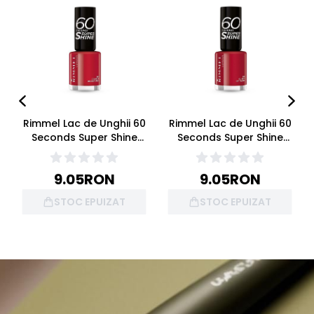
Rimmel Lac de Unghii 60
Rimmel Lac de Unghii 60
Seconds Super Shine
Seconds Super Shine
Nail Polish 310 Double
Nail Polish 315 Queen Of
Decker Red 8ml
Tarts 8ml
9.05
RON
9.05
RON
STOC EPUIZAT
STOC EPUIZAT