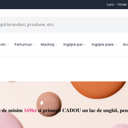
Luni - Vineri
ati
Parfumuri
Machiaj
Ingrijire par
Ingrijire piele
Ac