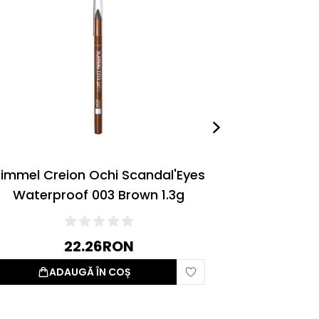
immel Creion Ochi Scandal'Eyes
Rimmel Cr
Waterproof 003 Brown 1.3g
Waterp
22.26
RON
ADAUGĂ ÎN COȘ
S