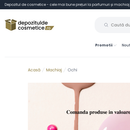
Depozitul de cosmetice - cele mai bune prețuri la parfumuri și machiaj
Promotii
Nout
Machiaj
Ochi
Acasă