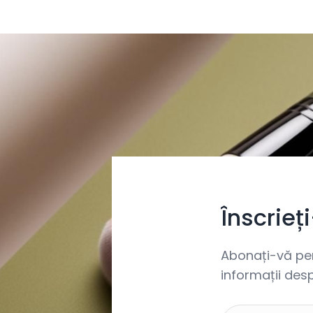
Înscrieț
Abonați-vă pent
informații desp