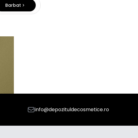
Barbat
info@depozituldecosmetice.ro