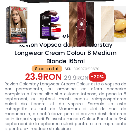
Revlon
Revlon Vopsea de par Colorstay
Longwear Cream Colour 8 Medium
Blonde 165ml
Stoc limitat
SKU
309970210670
23.9RON
-
20
%
29.9RON
Revlon Colorstay Longwear Cream Colour este o vopsea de
par permanenta, cu amoniac, ce ofera acoperire
completa a firelor albe si o culoare intensa, de pana la 8
saptamani, cu ajutorul mastii pentru reimprospatarea
culorii din fiecare kit de vopsire. Formula sa este
imbogatita cu unt de Murumuru si ulei de nuci de
macadamia, ce catifeleaza parul si previne deshidratarea
sa in timpul vopsirii. Foloseste masca
Colour Booster la 3-4
saptamani de la aplicarea culorii pentru a o reimprospata
si pentru a-i readuce stralucirea.