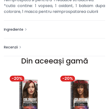
*cutia contine: 1 vopsea, 1 oxidant, 1 balsam dupa
colorare, 1 masca pentru reimprospatarea culorii
Ingrediente
Recenzii
Din aceeași gamă
-
20
%
-
20
%