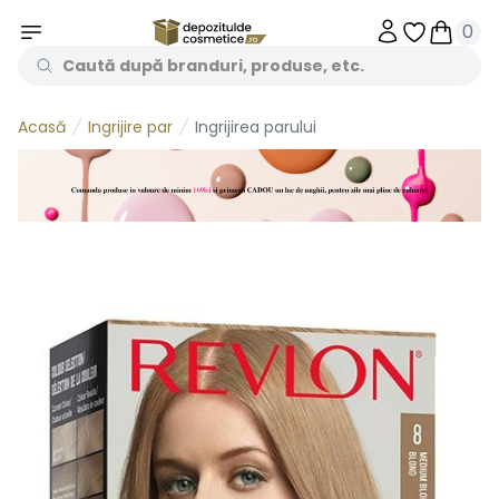
0
Obiecte în 
Obiecte
Ingrijire par
Ingrijirea parului
Acasă