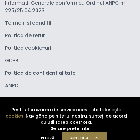
Informatii Generale conform cu Ordinul ANPC nr
225/25.04.2023
Termeni si conditii
Politica de retur
Politica cookie-uri
GDPR
Politica de confidentialitate
ANPC
Pentru furnizarea de servicii acest site folosește
cookies
. Navigând pe site-ul nostru, sunteți de acord
cu utilizarea acestora.
Setare preferințe
Copyright ©
2026
Depozituldecosmetice.ro. Toate
drepturile sunt rezervate.
REFUZĂ
SUNT DE ACORD