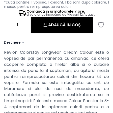
*cutia contine: 1 vopsea, 1 oxidant, 1 balsam dupa colorare, 1
masca pentru reimprospatarea culorii
Comandă in
urmatoarele
7 ore,
și va ajunge începând de
Miercuri, 12 August
1
ADAUGĂ ÎN COȘ
Descriere
Revlon Colorstay Longwear Cream Colour este o
vopsea de par permanenta, cu amoniac, ce ofera
acoperire completa a firelor albe si o culoare
intensa, de pana la 8 saptamani, cu ajutorul mastii
pentru reimprospatarea culorii din fiecare kit de
vopsire. Formula sa este imbogatita cu unt de
Murumuru si ulei de nuci de macadamia, ce
catifeleaza parul si previne deshidratarea sa in
timpul vopsirii. Foloseste masca
Colour Booster la 3-
4 saptamani de la aplicarea culorii pentru a o
reimprospata si pentru a-i readuce stralucirea.