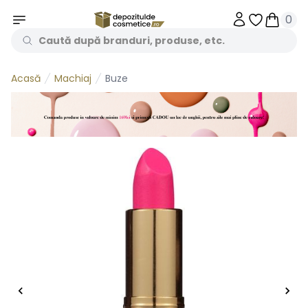
0
Obiecte în 
Obiecte
Machiaj
Buze
Acasă