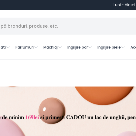
Luni - Vineri
ati
Parfumuri
Machiaj
Ingrijire par
Ingrijire piele
Ac