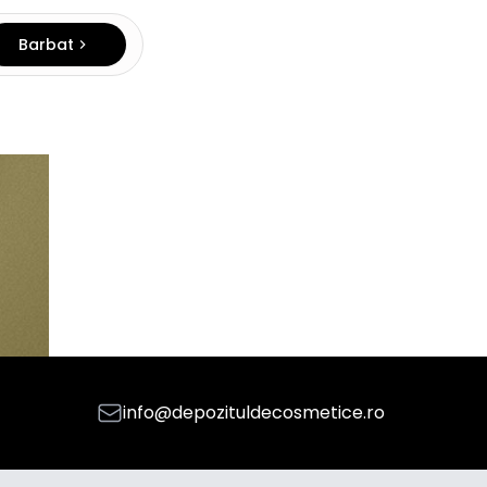
Barbat
info@depozituldecosmetice.ro