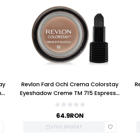
ay
Revlon Fard Ochi Crema Colorstay
R
el
Eyeshadow Creme TM 715 Espresso
5.2g
64.9
RON
STOC EPUIZAT