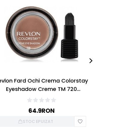
evlon Fard Ochi Crema Colorstay
Revlon Far
Eyeshadow Creme TM 720
Eyeshado
Chocolate 5.2g
64.9
RON
STOC EPUIZAT
S