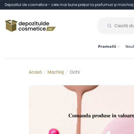
Depozitul de cosmetice - cele mai bune prețuri la parfumuri și machiaj
Promotii
Nout
Machiaj
Ochi
Acasă