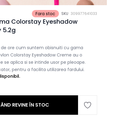
Fara stoc
SKU
309977641033
rema Colorstay Eyeshadow
 5.2g
4 de ore cum suntem obisnuiti cu gama
 Revlon Colorstay Eyeshadow Creme au o
 se aplica si se intinde usor pe pleoape.
tor, pentru a facilita utilizarea fardului.
sponibil.
ÂND REVINE ÎN STOC