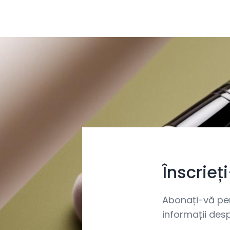
Înscrieț
Abonați-vă pent
informații desp