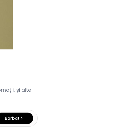
oții, și alte
Barbat