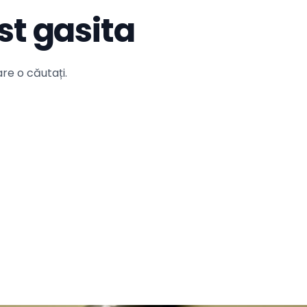
st gasita
re o căutați.