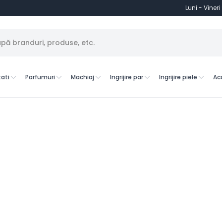
Luni - Vineri
ati
Parfumuri
Machiaj
Ingrijire par
Ingrijire piele
Ac