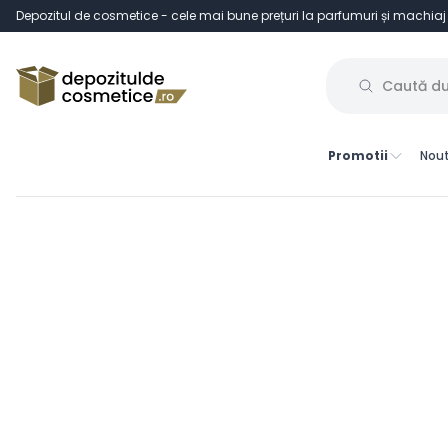
Depozitul de cosmetice - cele mai bune prețuri la parfumuri și machiaj
Promotii
Nout