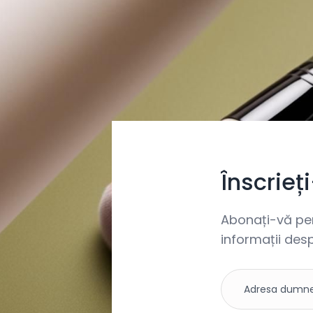
Înscrieț
Abonați-vă pent
informații desp