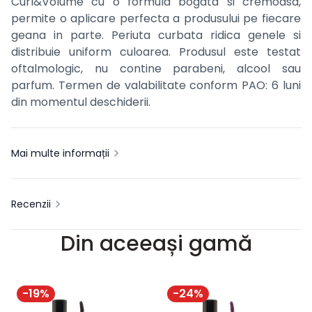
Curl&Volume cu o formula bogata si cremoasa,
permite o aplicare perfecta a produsului pe fiecare
geana in parte. Periuta curbata ridica genele si
distribuie uniform culoarea. Produsul este testat
oftalmologic, nu contine parabeni, alcool sau
parfum. Termen de valabilitate conform PAO: 6 luni
din momentul deschiderii.
Mai multe informații
Recenzii
Din aceeași gamă
-
19
%
-
24
%