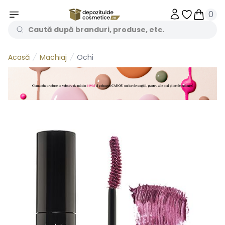
0
Obiecte în 
Obiecte
Machiaj
Ochi
Acasă