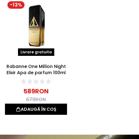
-
13
%
Livrare gratuita
Rabanne One Million Night
Elixir Apa de parfum 100ml
589
RON
679
RON
ADAUGĂ ÎN COȘ