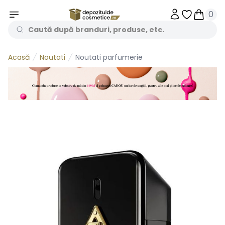
0
Obiecte în 
Obiecte
Noutati
Noutati parfumerie
Acasă