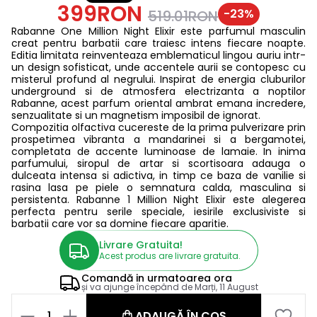
399RON
-
23
%
519.01RON
Rabanne One Million Night Elixir este parfumul masculin
creat pentru barbatii care traiesc intens fiecare noapte.
Editia limitata reinventeaza emblematicul lingou auriu intr-
un design sofisticat, unde accentele aurii se contopesc cu
misterul profund al negrului. Inspirat de energia cluburilor
underground si de atmosfera electrizanta a noptilor
Rabanne, acest parfum oriental ambrat emana incredere,
senzualitate si un magnetism imposibil de ignorat.
Compozitia olfactiva cucereste de la prima pulverizare prin
prospetimea vibranta a mandarinei si a bergamotei,
completata de accente luminoase de lamaie. In inima
parfumului, siropul de artar si scortisoara adauga o
dulceata intensa si adictiva, in timp ce baza de vanilie si
rasina lasa pe piele o semnatura calda, masculina si
persistenta. Rabanne 1 Million Night Elixir este alegerea
perfecta pentru serile speciale, iesirile exclusiviste si
barbatii care vor sa domine fiecare aparitie.
Livrare Gratuita!
Acest produs are livrare gratuita.
Comandă in
urmatoarea ora
și va ajunge începând de
Marți, 11 August
1
ADAUGĂ ÎN COȘ