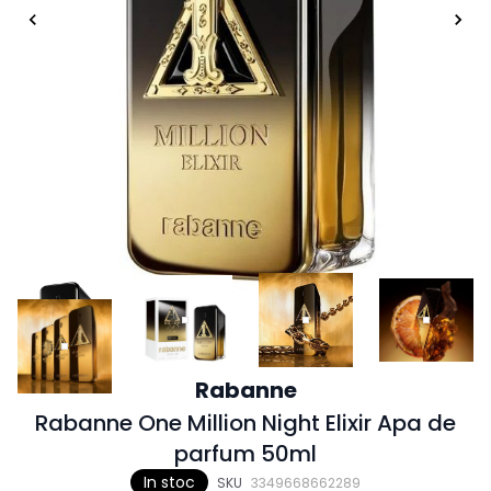
Rabanne
Rabanne One Million Night Elixir Apa de
parfum 50ml
In stoc
SKU
3349668662289