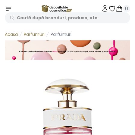
0
Obiecte în 
Obiecte
Parfumuri
Parfumuri
Acasă