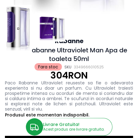
Rabanne
Paco Rabanne Ultraviolet Man Apa de
toaleta 50ml
Fara stoc
SKU
3349666010525
304RON
Paco Rabanne Ultraviolet reuseste sa fie o adevarata
experienta si nu doar un parfum. Cu Ultraviolet traiesti
prospetime intensa cu acorduri de menta si coriandru dar
si caldura intima a ambrei. Te scufunzi in acorduri naturale
si explorezi note de lichen si patchouli. Ultraviolet este
senzual, viril si viu.
Produsul este momentan indisponibil.
Livrare Gratuita!
Acest produs are livrare gratuita.