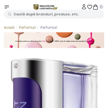
0
Obiecte în 
Obiecte
Parfumuri
Parfumuri
Acasă