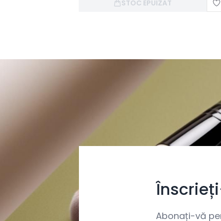
STOC EPUIZAT
Înscrieț
Abonați-vă pent