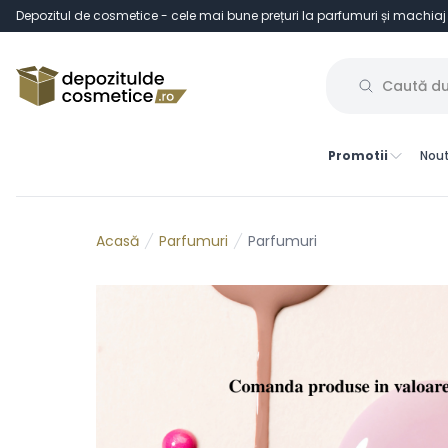
Depozitul de cosmetice - cele mai bune prețuri la parfumuri și machiaj
Promotii
Nout
Parfumuri
Parfumuri
Acasă