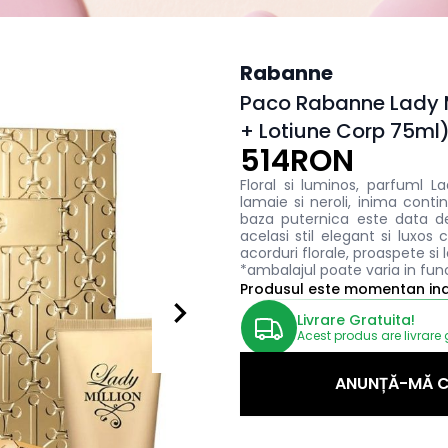
Rabanne
Paco Rabanne Lady M
+ Lotiune Corp 75ml
514RON
Floral si luminos, parfuml 
lamaie si neroli, inima conti
baza puternica este data de
acelasi stil elegant si luxos
acorduri florale, proaspete si
*ambalajul poate varia in fun
Produsul este momentan indi
Livrare Gratuita!
Acest produs are livrare 
ANUNȚĂ-MĂ C