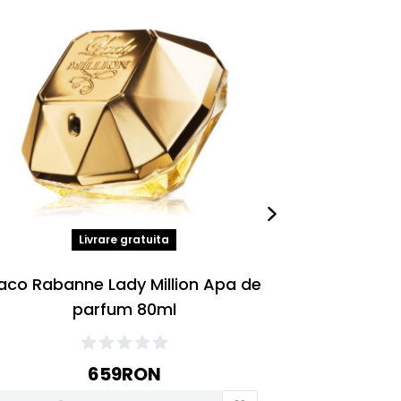
-
18
%
Livrare gratuita
aco Rabanne Lady Million Apa de
Paco Raban
parfum 80ml
659
RON
4