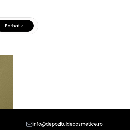
Barbat
info@depozituldecosmetice.ro