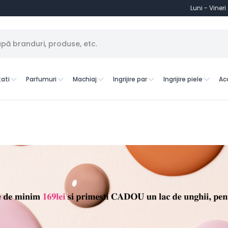
Luni - Vineri
ati
Parfumuri
Machiaj
Ingrijire par
Ingrijire piele
Ac