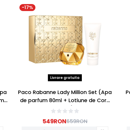
-
17
%
Livrare gratuita
Apa
Paco Rabanne Lady Million Set (Apa
P
um
de parfum 80ml + Lotiune de Corp
100ml)
549
RON
659
RON