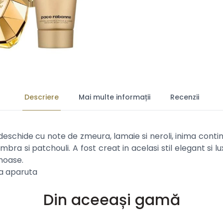
Descriere
Mai multe informații
Recenzii
 deschide cu note de zmeura, lamaie si neroli, inima conti
mbra si patchouli. A f
ost creat in acelasi stil elegant si l
mnoase.
ia aparuta
Din aceeași gamă