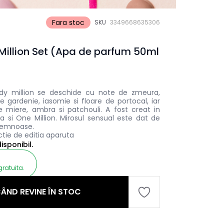
Fara stoc
SKU
3349668635306
illion Set (Apa de parfum 50ml
)
Lady million se deschide cu note de zmeura,
ne gardenie, iasomie si floare de portocal, iar
 miere, ambra si patchouli. A f
ost creat in
 ca si One Million. Mirosul sensual este dat de
 lemnoase.
ctie de editia aparuta
sponibil.
gratuita.
ÂND REVINE ÎN STOC