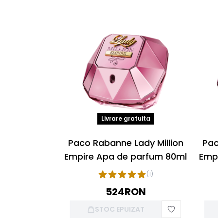
Livrare gratuita
Paco Rabanne Lady Million
Pac
Empire Apa de parfum 80ml
Emp
(
1
)
524
RON
STOC EPUIZAT