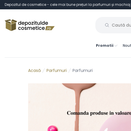
Depozitul de cosmetice - cele mai bune prețuri la parfumuri și machiaj
Promotii
Nout
Parfumuri
Parfumuri
Acasă