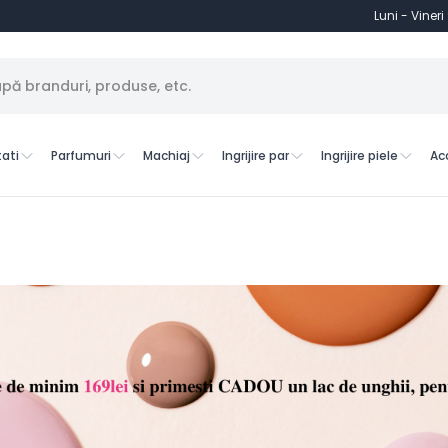
Luni - Vineri
ati
Parfumuri
Machiaj
Ingrijire par
Ingrijire piele
Ac