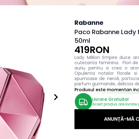
Rabanne
Paco Rabanne Lady M
50ml
419RON
Lady Million Empire duce aro
cutezanta feminina. Flori de
auriu pentru a crea o aro
Opulenta notelor florale s
spumoase de neroli, portoca
parfum gurmande, delicios d
Produsul este momentan indi
Livrare Gratuita!
Acest produs are livrare 
ANUNȚĂ-MĂ C