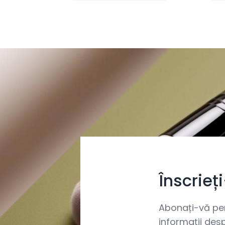
Înscrieț
Abonați-vă pent
informații desp