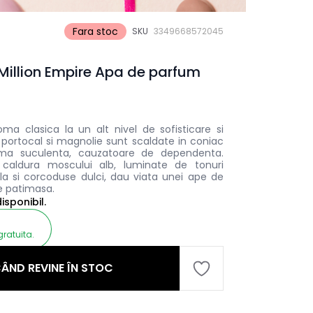
Fara stoc
SKU
3349668572045
illion Empire Apa de parfum
ma clasica la un alt nivel de sofisticare si
 portocal si magnolie sunt scaldate in coniac
ma suculenta, cauzatoare de dependenta.
i caldura moscului alb, luminate de tonuri
la si corcoduse dulci, dau viata unei ape de
e patimasa.
sponibil.
gratuita.
ÂND REVINE ÎN STOC