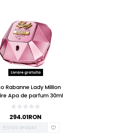
Livrare gratuita
o Rabanne Lady Million
ire Apa de parfum 30ml
294.01
RON
STOC EPUIZAT