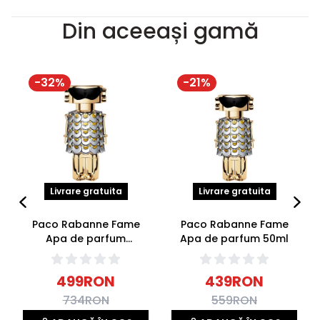
Din aceeași gamă
-
32
%
-
21
%
Livrare gratuita
Livrare gratuita
Paco Rabanne Fame
Paco Rabanne Fame
Apa de parfum
Apa de parfum 50ml
Reincarcabila 80ml
499
RON
439
RON
734
RON
559
RON