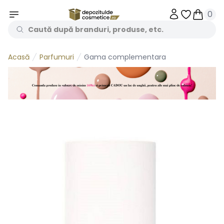
0
Obiecte în 
Obiecte
Parfumuri
Gama complementara
Acasă