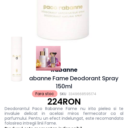
Rabanne
Paco Rabanne Fame Deodorant Spray
150ml
Fara stoc
SKU
3349668595174
224RON
Deodorantul Paco Rabanne Fame nu irita pielea si te
invaluie delicat in acelasi miros fermecator ca al
parfumului
. Pentru un efect indelungat, este recomandata
folosirea intregii linii Fame.