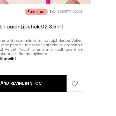
Fara stoc
SKU
8010573460028
 Touch Lipstick 02 3.5ml
mate si buze hidratate, cu rujul Nouba Velvet
orez pentru un aspect catifelat si vitamina E
jul Velvet Touch vine intr-o multitudine de
finata, la fiecare aplicare.
sponibil.
ÂND REVINE ÎN STOC