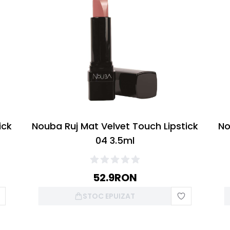
ick
Nouba Ruj Mat Velvet Touch Lipstick
No
04 3.5ml
52.9
RON
STOC EPUIZAT