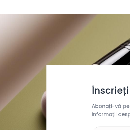
Înscrieț
Abonați-vă pent
informații desp