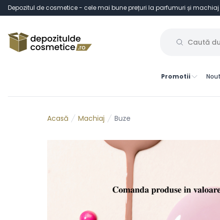
Depozitul de cosmetice - cele mai bune prețuri la parfumuri și machiaj
Promotii
Nout
Machiaj
Buze
Acasă