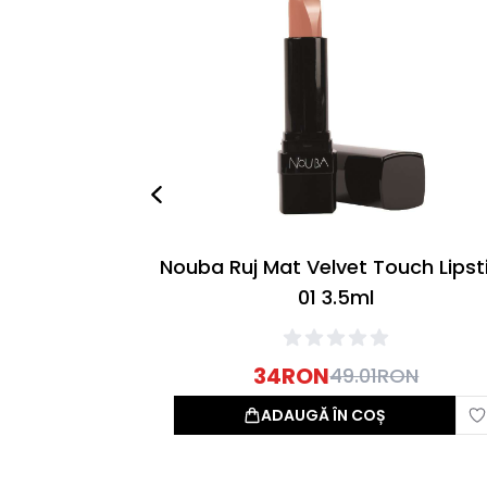
Nouba Ruj Mat Velvet Touch Lipst
01 3.5ml
34
RON
49.01
RON
ADAUGĂ ÎN COȘ