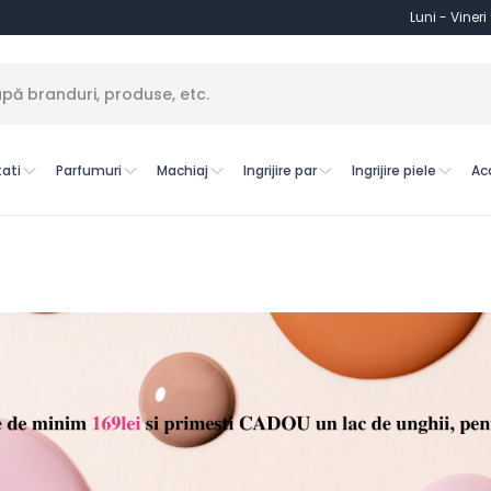
Luni - Vineri
ati
Parfumuri
Machiaj
Ingrijire par
Ingrijire piele
Ac