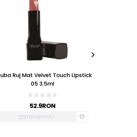
uba Ruj Mat Velvet Touch Lipstick
Nouba Ruj M
05 3.5ml
52.9
RON
STOC EPUIZAT
S