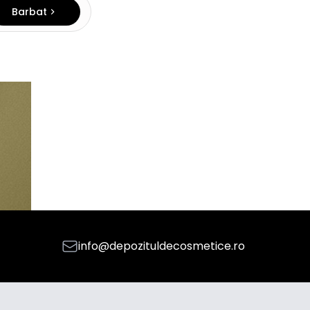
Barbat
info@depozituldecosmetice.ro