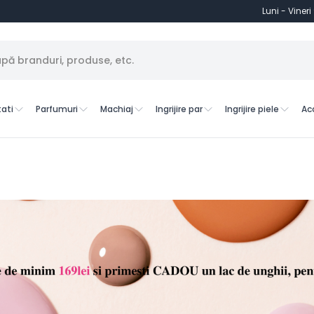
Luni - Vineri
ati
Parfumuri
Machiaj
Ingrijire par
Ingrijire piele
Ac