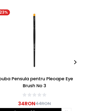
23
%
-
23
%
ouba Pensula pentru Pleoape Eye
Nouba Pen
Brush No 3
Buze E
34
RON
44
RON