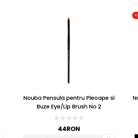
-
Nouba Pensula pentru Pleoape si
N
Buze Eye/Lip Brush No 2
44
RON