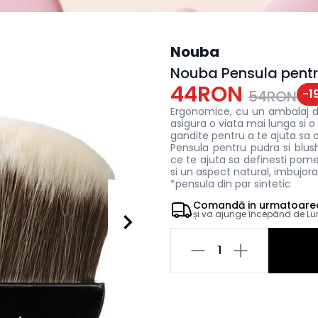
Nouba
Nouba Pensula pentr
44RON
-
1
54RON
Ergonomice, cu un ambalaj de 
asigura o viata mai lunga si 
gandite pentru a te ajuta sa o
Pensula pentru pudra si blus
ce te ajuta sa definesti pomet
si un aspect natural, imbujora
*pensula din par sintetic
Comandă in
urmatoare
și va ajunge începând de
Lu
1