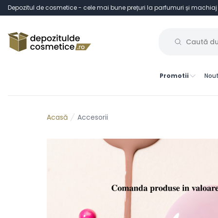
Depozitul de cosmetice - cele mai bune prețuri la parfumuri și machiaj
Promotii
Nout
Accesorii
Acasă