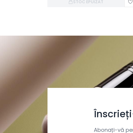
STOC EPUIZAT
Înscrieț
Abonați-vă pent