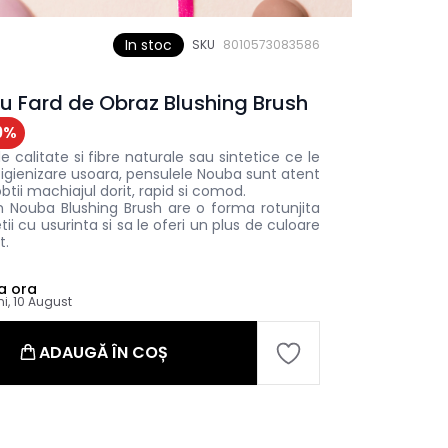
In stoc
SKU
8010573083586
u Fard de Obraz Blushing Brush
9
%
calitate si fibre naturale sau sintetice ce le
o igienizare usoara, pensulele Nouba sunt atent
btii machiajul dorit, rapid si comod.
h Nouba Blushing Brush are o forma rotunjita
ii cu usurinta si sa le oferi un plus de culoare
t.
a ora
ni, 10 August
ADAUGĂ ÎN COȘ