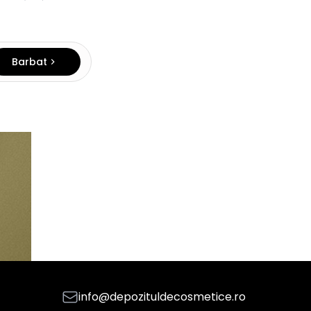
Barbat
info@depozituldecosmetice.ro