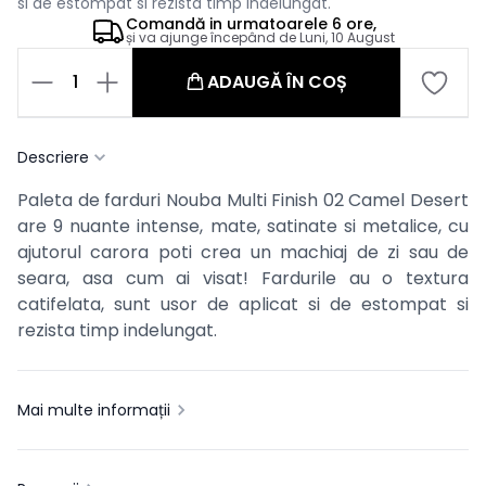
si de estompat si rezista timp indelungat.
Comandă in
urmatoarele
6 ore,
și va ajunge începând de
Luni, 10 August
1
ADAUGĂ ÎN COȘ
Descriere
Paleta de farduri Nouba Multi Finish 02 Camel Desert
are 9 nuante intense, mate, satinate si metalice, cu
ajutorul carora poti crea un machiaj de zi sau de
seara, asa cum ai visat! Fardurile au o textura
catifelata, sunt usor de aplicat si de estompat si
rezista timp indelungat.
Mai multe informații