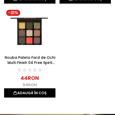
-
31
%
Nouba Paleta Fard de Ochi
Multi Finish 04 Free Spirit
15.3g
44
RON
64
RON
ADAUGĂ ÎN COȘ