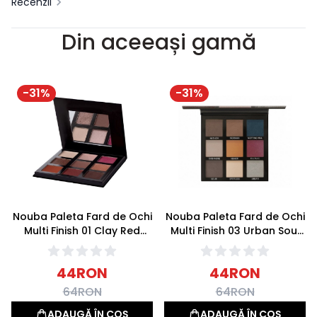
Recenzii
Din aceeași gamă
-
31
%
-
31
%
Nouba Paleta Fard de Ochi
Nouba Paleta Fard de Ochi
Multi Finish 01 Clay Red
Multi Finish 03 Urban Soul
15.3g
15.3g
44
RON
44
RON
64
RON
64
RON
ADAUGĂ ÎN COȘ
ADAUGĂ ÎN COȘ