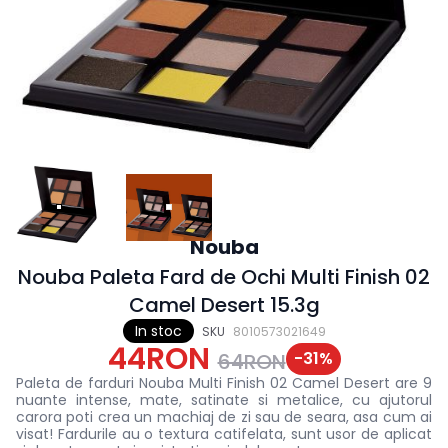
Nouba
Nouba Paleta Fard de Ochi Multi Finish 02
Camel Desert 15.3g
In stoc
SKU
8010573021649
44RON
-
31
%
64RON
Paleta de farduri Nouba Multi Finish 02 Camel Desert are 9
nuante intense, mate, satinate si metalice, cu ajutorul
carora poti crea un machiaj de zi sau de seara, asa cum ai
visat! Fardurile au o textura catifelata, sunt usor de aplicat