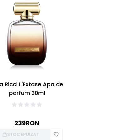
a Ricci L'Extase Apa de
parfum 30ml
239
RON
STOC EPUIZAT