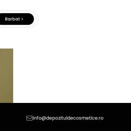
Barbat
info@depozituldecosmetice.ro