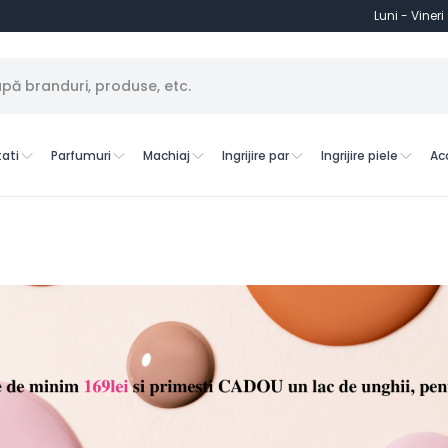
Luni - Vineri
ati
Parfumuri
Machiaj
Ingrijire par
Ingrijire piele
Ac