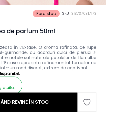
Fara stoc
SKU
3137370317173
Apa de parfum 50ml
zeaza in L’Extase. O aroma rafinata, ce rupe
l-gurmande, cu acorduri dulci de piersici si
tre notele satinate ale petalelor de flori albe
 L’Extase reprezinta rafinamentul femeilor ce
i intr-un mod discret, extrem de captivant.
sponibil.
gratuita.
ÂND REVINE ÎN STOC