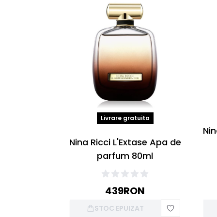
Livrare gratuita
Nin
Nina Ricci L'Extase Apa de
parfum 80ml
439
RON
STOC EPUIZAT