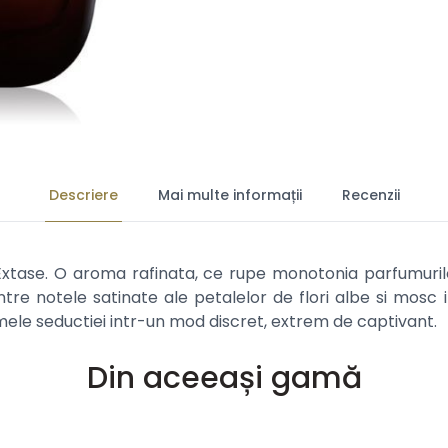
Descriere
Mai multe informații
Recenzii
Extase. O aroma rafinata, ce rupe monotonia parfumuril
intre notele satinate ale petalelor de flori albe si mosc 
mele seductiei intr-un mod discret, extrem de captivant.
Din aceeași gamă