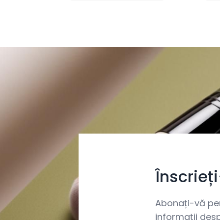
Înscrieț
Abonați-vă pent
informații desp