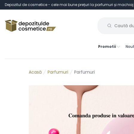
Depozitul de cosmetice - cele mai bune prețuri la parfumuri și machiaj
Promotii
Nout
Parfumuri
Parfumuri
Acasă