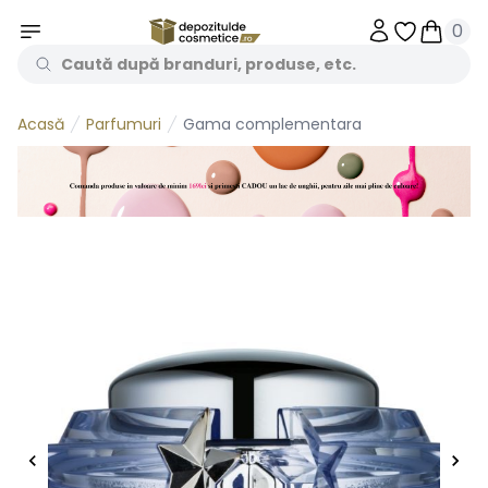
0
Obiecte în 
Obiecte
Parfumuri
Gama complementara
Acasă