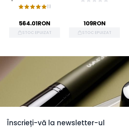
50ml
(
1
)
564.01
RON
109
RON
STOC EPUIZAT
STOC EPUIZAT
Înscrieți-vă la newsletter-ul