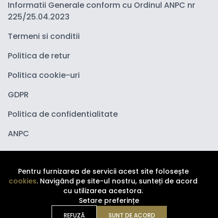
Informatii Generale conform cu Ordinul ANPC nr
225/25.04.2023
Termeni si conditii
Politica de retur
Politica cookie-uri
GDPR
Politica de confidentialitate
ANPC
Pentru furnizarea de servicii acest site folosește
cookies
. Navigând pe site-ul nostru, sunteți de acord
cu utilizarea acestora.
Setare preferințe
Copyright ©
2026
Depozituldecosmetice.ro. Toate
drepturile sunt rezervate.
REFUZĂ
SUNT DE ACORD