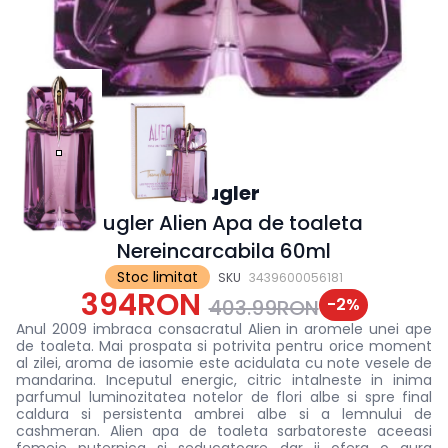
Mugler
Mugler Alien Apa de toaleta
Nereincarcabila 60ml
Stoc limitat
SKU
3439600056181
394RON
-
2
%
403.99RON
Anul 2009 imbraca consacratul Alien in aromele unei ape
de toaleta. Mai prospata si potrivita pentru orice moment
al zilei, aroma de iasomie este acidulata cu note vesele de
mandarina. Inceputul energic, citric intalneste in inima
parfumul luminozitatea notelor de flori albe si spre final
caldura si persistenta ambrei albe si a lemnului de
cashmeran. Alien apa de toaleta sarbatoreste aceeasi
femeie puternica si seducatoare dar ii ofera o aura