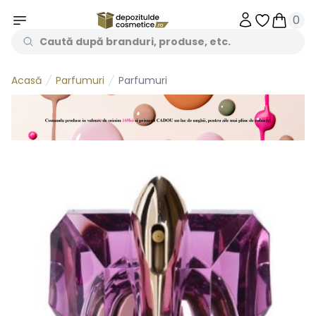
0
Obiecte în 
Obiecte
Parfumuri
Parfumuri
Acasă