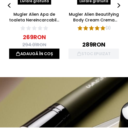
Livrare gratuita
Livrare gratuita
Mugler Alien Apa de
Mugler Alien Beautifying
toaleta Nereincarcabila
Body Cream Crema
30ml
Corp 200ml
(
2
)
269
RON
289
RON
294.01
RON
ADAUGĂ ÎN COȘ
STOC EPUIZAT