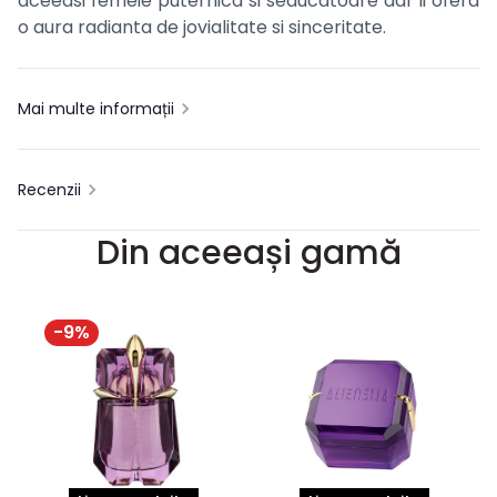
aceeasi femeie puternica si seducatoare dar ii ofera
o aura radianta de jovialitate si sinceritate.
Mai multe informații
Recenzii
Din aceeași gamă
-
9
%