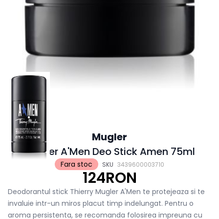
Mugler
Mugler A'Men Deo Stick Amen 75ml
Fara stoc
SKU
3439600003710
124RON
Deodorantul stick Thierry Mugler A'Men te protejeaza si te
invaluie intr-un miros placut timp indelungat. Pentru o
aroma persistenta, se recomanda folosirea impreuna cu