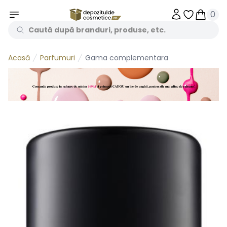
0
Obiecte în 
Obiecte
Parfumuri
Gama complementara
Acasă