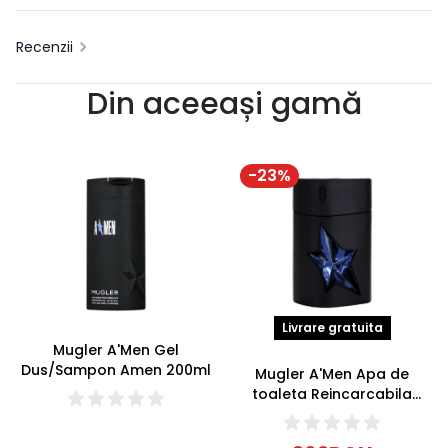
Recenzii
Din aceeași gamă
-
23
%
Livrare gratuita
Mugler A'Men Gel
Dus/Sampon Amen 200ml
Mugler A'Men Apa de
toaleta Reincarcabila
Amen 100ml