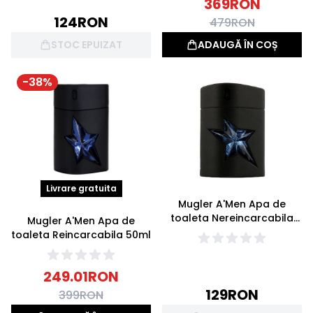
369
RON
124
RON
479
RON
STOC EPUIZAT
ADAUGĂ ÎN COȘ
-
38
%
Livrare gratuita
Mugler A'Men Apa de
toaleta Nereincarcabila
Mugler A'Men Apa de
Amen 30ml
toaleta Reincarcabila 50ml
249.01
RON
129
RON
399
RON