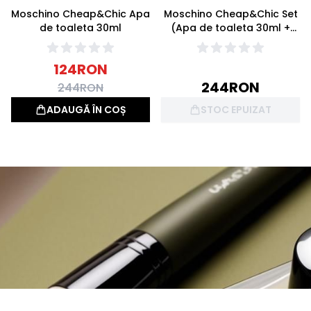
Moschino Cheap&Chic Apa
Moschino Cheap&Chic Set
de toaleta 30ml
(Apa de toaleta 30ml +
Lotiune de corp 50ml)
124
RON
244
RON
244
RON
ADAUGĂ ÎN COȘ
STOC EPUIZAT