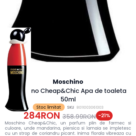
Moschino
Moschino Cheap&Chic Apa de toaleta
50ml
Stoc limitat
SKU
8011003061303
284RON
-
21
%
358.99RON
Moschino Cheap&Chic, un parfum plin de farmec si
culoare, unde mandarina, piersica si lamaia se impletesc
cu un strop de coriandru picant. Inima florala vibreaza cu