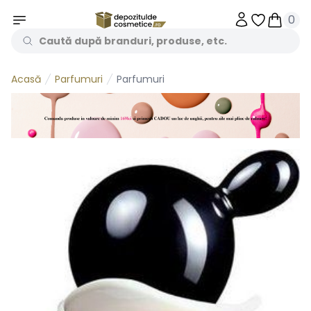
0
Obiecte în 
Obiecte
Parfumuri
Parfumuri
Acasă