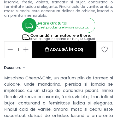
iasomie, frezie, violeta, trandafir si bujor, conturand o
feminitate ludica si eleganta. Finalul cald de vanilie, ambra,
mosc si cedru este accentuat delicat de orhidee, lasand o
amprenta memorabila.
Livrare Gratuita!
Acest produs are livrare gratuita.
Comandă in
urmatoarele
6 ore,
și va ajunge începând de
Luni, 10 August
1
ADAUGĂ ÎN COȘ
Descriere
Moschino Cheap&Chic, un parfum plin de farmec si
culoare, unde mandarina, piersica si lamaia se
impletesc cu un strop de coriandru picant. Inima
florala vibreaza cu iasomie, frezie, violeta, trandafir si
bujor, conturand o feminitate ludica si eleganta.
Finalul cald de vanilie, ambra, mosc si cedru este
accentuat delicat de orhidee, lasand o amprenta