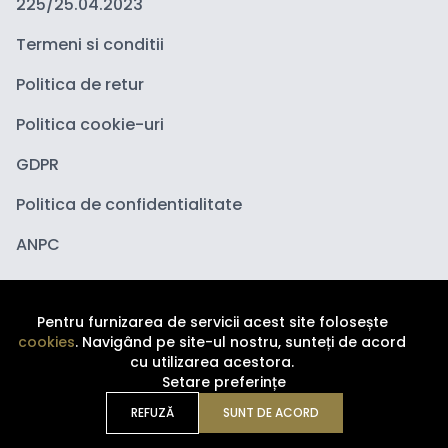
225/25.04.2023
Termeni si conditii
Politica de retur
Politica cookie-uri
GDPR
Politica de confidentialitate
ANPC
Pentru furnizarea de servicii acest site folosește
cookies
. Navigând pe site-ul nostru, sunteți de acord
cu utilizarea acestora.
Setare preferințe
Copyright ©
2026
Depozituldecosmetice.ro. Toate
drepturile sunt rezervate.
REFUZĂ
SUNT DE ACORD